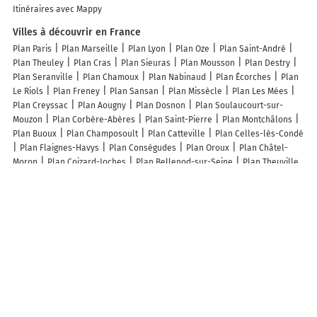
Itinéraires avec Mappy
Villes à découvrir en France
Plan Paris
Plan Marseille
Plan Lyon
Plan Oze
Plan Saint-André
Plan Theuley
Plan Cras
Plan Sieuras
Plan Mousson
Plan Destry
Plan Seranville
Plan Chamoux
Plan Nabinaud
Plan Écorches
Plan
Le Riols
Plan Freney
Plan Sansan
Plan Missècle
Plan Les Mées
Plan Creyssac
Plan Aougny
Plan Dosnon
Plan Soulaucourt-sur-
Mouzon
Plan Corbère-Abères
Plan Saint-Pierre
Plan Montchâlons
Plan Buoux
Plan Champosoult
Plan Catteville
Plan Celles-lès-Condé
Plan Flaignes-Havys
Plan Conségudes
Plan Oroux
Plan Châtel-
Moron
Plan Coizard-Joches
Plan Bellenod-sur-Seine
Plan Theuville
Plan Guebenhouse
Plan Velaine-sous-Amance
Plan Pillon
Plan
Châtenay
Plan Arriance
Plan Tajan
Plan Monmarvès
Plan
Cordebugle
Plan Vésines
Plan Beauvilliers
Plan Saint-Pol-de-Léon
Plan Saint-Pierre-d'Albigny
Plan Auberives-sur-Varèze
Plan
Senarpont
Plan Gissac
Lieux à découvrir à Lantilly
Mairie - Lantilly
Aire de pique-nique Sous les Tilleuls
Jardin Du
Château De Lantilly
Parc du château de Lantilly
Église Saint-Martin
Château De Lantilly
Cimetière De Lantilly
Monsieur Aurelien Joudrier
Inst Francais Conservation Preventive
Magnon Anne Laure