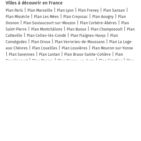
Villes à découvrir en France
Plan Paris
Plan Marseille
Plan Lyon
Plan Freney
Plan Sansan
Plan Missècle
Plan Les Mées
Plan Creyssac
Plan Aougny
Plan
Dosnon
Plan Soulaucourt-sur-Mouzon
Plan Corbère-Abères
Plan
Saint-Pierre
Plan Montchâlons
Plan Buoux
Plan Champosoult
Plan
Catteville
Plan Celles-lès-Condé
Plan Flaignes-Havys
Plan
Conségudes
Plan Oroux
Plan Verreries-de-Moussans
Plan La Loge-
aux-Chèvres
Plan Coueilles
Plan Louvières
Plan Mouron-sur-Yonne
Plan Savennes
Plan Lantan
Plan Braux-Sainte-Cohière
Plan
Bavelincourt
Plan Merrey
Plan Norrey-en-Auge
Plan Sigottier
Plan
Gars
Plan Les Éparges
Plan Roche-Charles-la-Mayrand
Plan
Valmestroff
Plan L'Écaille
Plan Saisseval
Plan Rémondans-Vaivre
Plan Fays
Plan Longsols
Plan Sembouès
Plan Montigny
Plan
Aulnay
Plan Marguestau
Plan Saint-Martin-lès-Seyne
Plan Thônes
Plan Bouloc
Plan Robecq
Plan Beaulieu-les-Fontaines
Plan Gigny
Lieux à découvrir à Le Riols
Tout pour Votre Jardin
La Feuille d'Acanthe
Mairie - Le Riols
Église
Cimetière de Le Riols
Chapelle Notre-Dame De Larroque
De Madie
SCEA
Boucles de randonnées
Barasc Alain
Club Rural Inter
Generation Ambiance Riolaise C.R.I.G
Alex Chauffage
La Gaiete
Guinguette