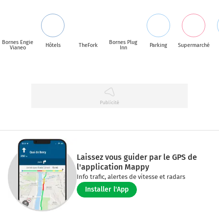
Bornes Engie
Bornes Plug
Hôtels
TheFork
Parking
Supermarché
Vianeo
Inn
Laissez vous guider par le GPS de
l'application Mappy
Info trafic, alertes de vitesse et radars
Installer l'App