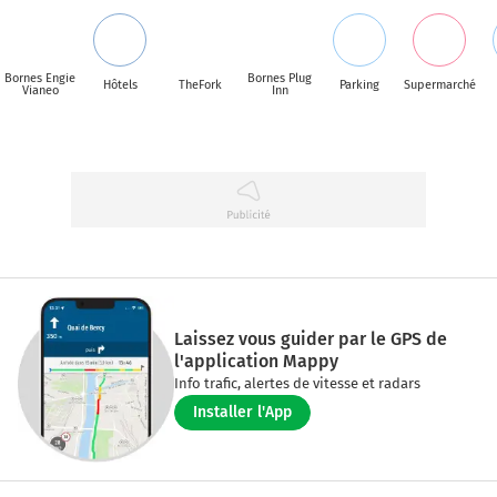
Bornes Engie
Bornes Plug
Hôtels
TheFork
Parking
Supermarché
Vianeo
Inn
Laissez vous guider par le GPS de
l'application Mappy
Info trafic, alertes de vitesse et radars
Installer l'App