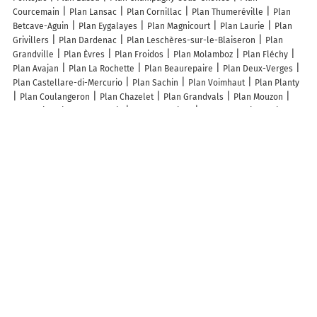
Courcemain
Plan Lansac
Plan Cornillac
Plan Thumeréville
Plan
Betcave-Aguin
Plan Eygalayes
Plan Magnicourt
Plan Laurie
Plan
Grivillers
Plan Dardenac
Plan Leschères-sur-le-Blaiseron
Plan
Grandville
Plan Èvres
Plan Froidos
Plan Molamboz
Plan Fléchy
Plan Avajan
Plan La Rochette
Plan Beaurepaire
Plan Deux-Verges
Plan Castellare-di-Mercurio
Plan Sachin
Plan Voimhaut
Plan Planty
Plan Coulangeron
Plan Chazelet
Plan Grandvals
Plan Mouzon
Plan Saint-Nicolas-des-Bois
Plan Menskirch
Plan Hérouville-Saint-
Clair
Plan Noyant-Villages
Plan Saint-Fulgent
Plan Le Crest
Plan
Laissey
Plan Haute-Vigneulles
Lieux à découvrir à Saint-Martial-Entraygues
Mairie - Saint-Martial-Entraygues
Église Saint-Martial-De-Limoges
Église Saint-Martial De Saint-Martial-Entraygues
Cimetière De Saint-
Martial-Entraygues
Certes Christian
Les Chevaliers D'Odon
le Lien
Sandrine Guillabert
Les lieux populaires à Saint-Martial-Entraygues
Château du Gibanel - Sea Green by Sunêlia
Hêtre sous le Charme
Camping Le château du gibanel
L'Atelier des Rêves
Vieille grange
rénovée
A découvrir autour de Saint-Martial-Entraygues