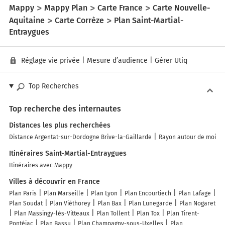
Mappy
Mappy Plan
Carte France
Carte Nouvelle-
Aquitaine
Carte Corrèze
Plan Saint-Martial-
Entraygues
Réglage vie privée
|
Mesure d’audience
|
Gérer Utiq
Top Recherches
Top recherche des internautes
Distances les plus recherchées
Distance Argentat-sur-Dordogne Brive-la-Gaillarde
Rayon autour de moi
Itinéraires Saint-Martial-Entraygues
Itinéraires avec Mappy
Villes à découvrir en France
Plan Paris
Plan Marseille
Plan Lyon
Plan Encourtiech
Plan Lafage
Plan Soudat
Plan Viéthorey
Plan Bax
Plan Lunegarde
Plan Nogaret
Plan Massingy-lès-Vitteaux
Plan Tollent
Plan Tox
Plan Tirent-
Pontéjac
Plan Bassu
Plan Champagny-sous-Uxelles
Plan