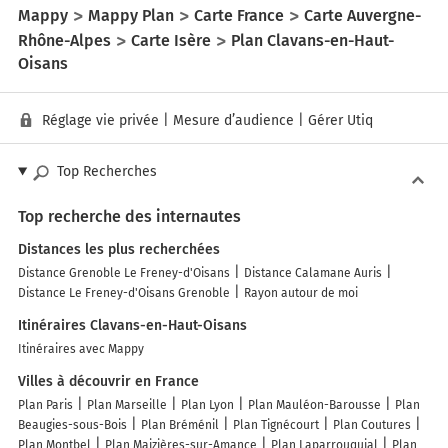
Mappy
Mappy Plan
Carte France
Carte Auvergne-
Rhône-Alpes
Carte Isère
Plan Clavans-en-Haut-
Oisans
Réglage vie privée
|
Mesure d’audience
|
Gérer Utiq
Top Recherches
Top recherche des internautes
Distances les plus recherchées
Distance Grenoble Le Freney-d'Oisans
Distance Calamane Auris
Distance Le Freney-d'Oisans Grenoble
Rayon autour de moi
Itinéraires Clavans-en-Haut-Oisans
Itinéraires avec Mappy
Villes à découvrir en France
Plan Paris
Plan Marseille
Plan Lyon
Plan Mauléon-Barousse
Plan
Beaugies-sous-Bois
Plan Bréménil
Plan Tignécourt
Plan Coutures
Plan Montbel
Plan Maizières-sur-Amance
Plan Laparrouquial
Plan