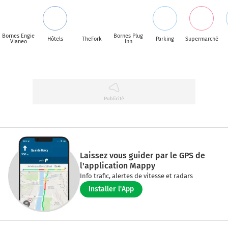
Bornes Engie
Bornes Plug
Hôtels
TheFork
Parking
Supermarché
Vianeo
Inn
Laissez vous guider par le GPS de
l'application Mappy
Info trafic, alertes de vitesse et radars
Installer l'App