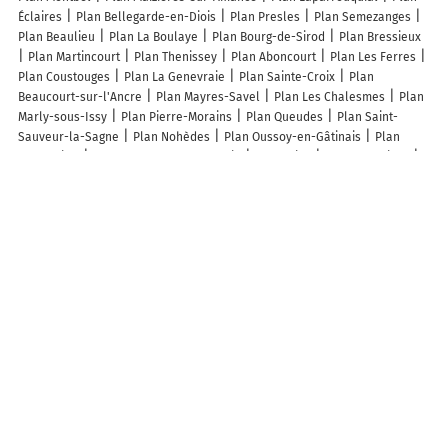
Éclaires
Plan Bellegarde-en-Diois
Plan Presles
Plan Semezanges
Plan Beaulieu
Plan La Boulaye
Plan Bourg-de-Sirod
Plan Bressieux
Plan Martincourt
Plan Thenissey
Plan Aboncourt
Plan Les Ferres
Plan Coustouges
Plan La Genevraie
Plan Sainte-Croix
Plan
Beaucourt-sur-l'Ancre
Plan Mayres-Savel
Plan Les Chalesmes
Plan
Marly-sous-Issy
Plan Pierre-Morains
Plan Queudes
Plan Saint-
Sauveur-la-Sagne
Plan Nohèdes
Plan Oussoy-en-Gâtinais
Plan
Hermeville
Plan La Chapelle-en-Vexin
Plan Brias
Plan Guerbigny
Plan Cahagnolles
Plan Boisdinghem
Plan Le Leuy
Plan Saint-Sylvain
Plan Boncourt-sur-Meuse
Plan Pacy-sur-Armançon
Plan Conqueyrac
Plan Bassu
Plan La Chapelle-Saint-Martial
Plan Arbourse
Plan
Pézenas
Plan Aubeterre-sur-Dronne
Plan Bonlieu
Plan Quesnoy-
sur-Airaines
Lieux à découvrir à Clavans-en-Haut-Oisans
Mairie - Clavans-en-Haut-Oisans
Les Écrins d'Auris
Col de Sarenne
Église
Église
Cimetière De Clavans-en-Haut-Oisans
Cmse
Aureille
Magali
Atelier De Toutes Les Couleurs
Les Rencontres Du Jeudi
Crazy
Skating les 2 Alpes
Gonord Xavier
Les lieux populaires à Clavans-en-Haut-Oisans
Auberge du Savel