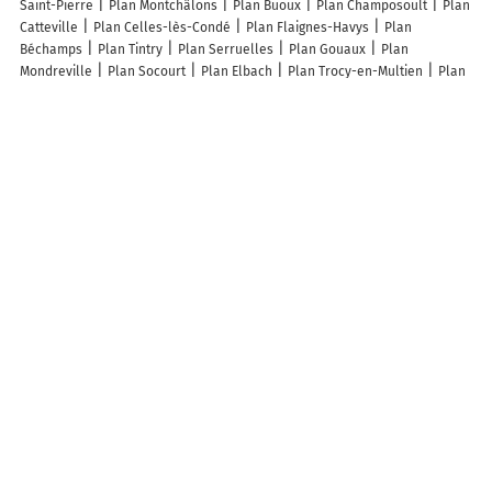
Saint-Pierre
Plan Montchâlons
Plan Buoux
Plan Champosoult
Plan
Catteville
Plan Celles-lès-Condé
Plan Flaignes-Havys
Plan
Béchamps
Plan Tintry
Plan Serruelles
Plan Gouaux
Plan
Mondreville
Plan Socourt
Plan Elbach
Plan Trocy-en-Multien
Plan
Bainghen
Plan Chezelles
Plan Mansempuy
Plan Thieffrans
Plan
Entrages
Plan La Valette
Plan Montjoie-le-Château
Plan Léognan
Plan Épernon
Plan Le Breil-sur-Mérize
Plan Arronville
Plan Santa-
Lucia-di-Mercurio
Lieux à découvrir à Brocourt
Mairie - Brocourt
Sannier Moule Industriel EURL
La Brocante De Fred
K'am Concept
Église
Cimetière de Brocourt
Parcours de Santé
Retore Claude
Brocourt Association
Lieu de Vie et D'Accueil Bayti
Greg Aménagement
Crete Clément
Les lieux populaires à Brocourt
L'ancien café
A découvrir autour de Brocourt
Lafresnoye
Info-trafic en France
Info trafic