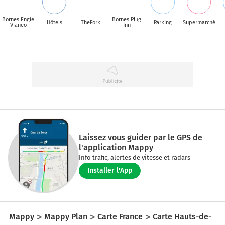
Bornes Engie
Bornes Plug
Hôtels
TheFork
Parking
Supermarché
Vianeo
Inn
Laissez vous guider par le GPS de
l'application Mappy
Info trafic, alertes de vitesse et radars
Installer l'App
Mappy
Mappy Plan
Carte France
Carte Hauts-de-