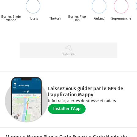
Bornes Engie
Bornes Plug
Hôtels
TheFork
Parking
Supermarché
Vianeo
Inn
Laissez vous guider par le GPS de
l'application Mappy
Info trafic, alertes de vitesse et radars
Installer l'App
Mappy
Mappy Plan
Carte France
Carte Hauts-de-