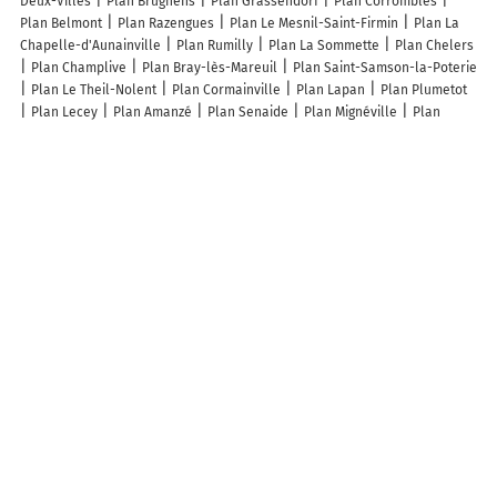
Deux-Villes
Plan Brugnens
Plan Grassendorf
Plan Corrombles
Plan Belmont
Plan Razengues
Plan Le Mesnil-Saint-Firmin
Plan La
Chapelle-d'Aunainville
Plan Rumilly
Plan La Sommette
Plan Chelers
Plan Champlive
Plan Bray-lès-Mareuil
Plan Saint-Samson-la-Poterie
Plan Le Theil-Nolent
Plan Cormainville
Plan Lapan
Plan Plumetot
Plan Lecey
Plan Amanzé
Plan Senaide
Plan Mignéville
Plan
Cuébris
Plan La Cassagne
Plan Saint-Éloy-la-Glacière
Plan Éclimeux
Plan Luby-Betmont
Plan Trocy-en-Multien
Plan Touillon-et-Loutelet
Plan Vittonville
Plan Blarians
Plan Bayet
Plan Rodelle
Plan
Montchenu
Plan Raray
Lieux à découvrir à Fréchencourt
Mairie - Fréchencourt
Les Puits Tournants De Frechencourt
Église
Cimetière
Cimetière Militaire de Fréchencourt
Plateau Polyvalent
Salle Polyvalente
Sagnier Olivier
Comité d'Organisation des Festivités
de la Structure de Médecine d'Urgence
Bourgeois Peltret
Bled Liliane
Deleforge Xavier
Wils Serge
Les lieux populaires à Fréchencourt
Le Rituel
A découvrir autour de Fréchencourt
Val-de-Maison
Frémont