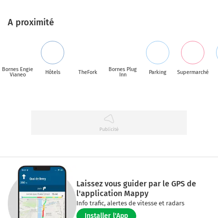
A proximité
Bornes Engie
Bornes Plug
Hôtels
TheFork
Parking
Supermarché
Vianeo
Inn
Laissez vous guider par le GPS de
l'application Mappy
Info trafic, alertes de vitesse et radars
Installer l'App