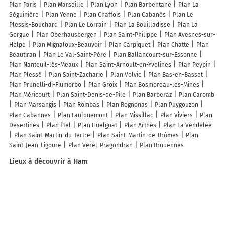
Plan Paris
Plan Marseille
Plan Lyon
Plan Barbentane
Plan La
Séguinière
Plan Yenne
Plan Chaffois
Plan Cabanès
Plan Le
Plessis-Bouchard
Plan Le Lorrain
Plan La Bouilladisse
Plan La
Gorgue
Plan Oberhausbergen
Plan Saint-Philippe
Plan Avesnes-sur-
Helpe
Plan Mignaloux-Beauvoir
Plan Carpiquet
Plan Chatte
Plan
Beautiran
Plan Le Val-Saint-Père
Plan Ballancourt-sur-Essonne
Plan Nanteuil-lès-Meaux
Plan Saint-Arnoult-en-Yvelines
Plan Peypin
Plan Plessé
Plan Saint-Zacharie
Plan Volvic
Plan Bas-en-Basset
Plan Prunelli-di-Fiumorbo
Plan Groix
Plan Bosmoreau-les-Mines
Plan Méricourt
Plan Saint-Denis-de-Pile
Plan Barberaz
Plan Caromb
Plan Marsangis
Plan Rombas
Plan Rognonas
Plan Puygouzon
Plan Cabannes
Plan Faulquemont
Plan Missillac
Plan Viviers
Plan
Désertines
Plan Étel
Plan Huelgoat
Plan Arthès
Plan La Vendelée
Plan Saint-Martin-du-Tertre
Plan Saint-Martin-de-Brômes
Plan
Saint-Jean-Ligoure
Plan Verel-Pragondran
Plan Brouennes
Lieux à découvrir à Ham
Commerçants de Ham
Céline Desoomer
Alexandre David SAS
Ambulances Gino
Mouton Marielle
Côté Particuliers
Action
M.Spengler Espace vert
Ham pieces auto
Deherripont Renaud
Quentimmo
Didier Struzik - Mandataire et conseiller immobilier iad
France
Market Ham
Carrefour Drive Ham
MAM Bulle d'éveil
Optic
2000
Menuiserie Conty SARL
Bourse Grenier Nicolas Marbrerie