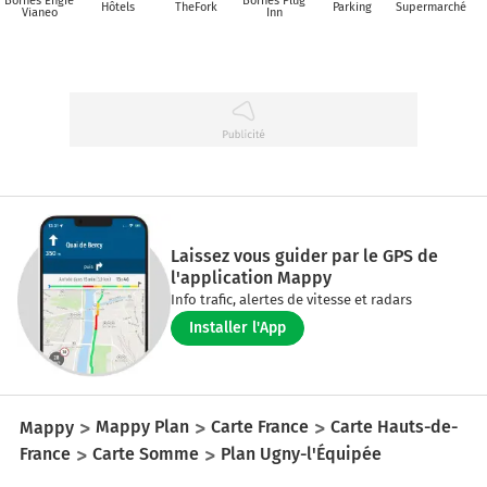
Bornes Engie
Bornes Plug
Hôtels
TheFork
Parking
Supermarché
Vianeo
Inn
Laissez vous guider par le GPS de
l'application Mappy
Info trafic, alertes de vitesse et radars
Installer l'App
Mappy
Mappy Plan
Carte France
Carte Hauts-de-
France
Carte Somme
Plan Ugny-l'Équipée