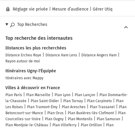
Réglage vie privée
|
Mesure d’audience
|
Gérer Utiq
Top Recherches
Top recherche des internautes
Distances les plus recherchées
Distance Ercheu Roye
Distance Ham Lens
Distance Angers Ham
Rayon autour de moi
Itinéraires Ugny-l'Équipée
Itinéraires avec Mappy
Villes à découvrir en France
Plan Paris
Plan Marseille
Plan Lyon
Plan Lançon
Plan Dommartin-
la-Chaussée
Plan Saint-Didier
Plan Tornay
Plan Carpineto
Plan
Les Roises
Plan Tramont-Émy
Plan Aresches
Plan Trassanel
Plan
Betoncourt-sur-Mance
Plan Orus
Plan Buxières-lès-Clefmont
Plan
Courcelles-sur-Voire
Plan Ougny
Plan Montenils
Plan Samuran
Plan Montjoie-le-Château
Plan Villeferry
Plan Ortillon
Plan
Puisenval
Plan Valjouze
Plan Aigremont
Plan Bois-d'Arcy
Plan