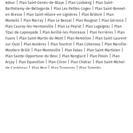
Adour
Plan Saint-Genès-de-Blaye
Plan Loubieng
Plan Saint-
Barthélemy-de-Bellegarde
Plan Les Petites-Loges
Plan Saint-Bonnet-
en-Bresse
Plan Saint-Hilaire-en-Lignières
Plan Bridoré
Plan
Monteils
Plan Marray
Plan Le Bessat
Plan Rougnat
Plan Géronce
Plan Cauroy-lès-Hermonville
Plan Le Peyrat
Plan Lugaignac
Plan
Tizac-de-Lapouyade
Plan Avrillé-les-Ponceaux
Plan Ferrières
Plan
Fuans
Plan Saint-Martin-du-Mont
Plan Remollon
Plan Saint-Laurent-
sur-Oust
Plan Asnières
Plan Tourtrol
Plan Cohennoz
Plan Marville-
Moutiers-Brûlé
Plan Monneville
Plan Fabas
Plan Saint-Martinien
Plan Sainte-Opportune-du-Bosc
Plan Nonglard
Plan Pinols
Plan
Arçay
Plan Équevillon
Plan Cliron
Plan Chidrac
Plan Saint-Michel-
de-Castelnau
Plan Mun
Plan Tromarey
Plan Tamniès
Lieux à découvrir à Érondelle
Commerçants de Érondelle
DM Façades et Sols
Mairie - Érondelle
Ecole Elémentaire
Quillet Primeurs
Delattre Frédéric
Le Camp César
d'Erondelle
Église
Camp romain de Liercourt-Érondelle
Cimetière
d'Érondelle
Stade de Football
Terrain de Handball
Courtin Ludivine
Salle des Fêtes
Tempier Cédric
Désérable Franck
les Archers du
Roseau
Stade de foot
le Faire a Cheval Association
Le Club Des
Cheveux Blancs
Comite Des Fetes De Liercourt
Association Erondelle
en Forme
Association De Reconstitution Des Collectionneurs Et
Amateurs De Vehicules D'Epoque Et Militaires
Tam Tam Percu
Football