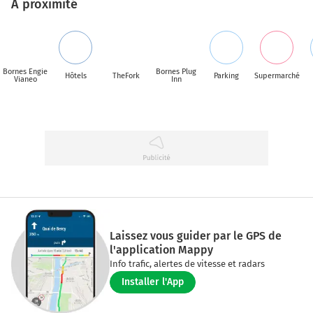
A proximité
Bornes Engie
Bornes Plug
Hôtels
TheFork
Parking
Supermarché
Vianeo
Inn
Laissez vous guider par le GPS de
l'application Mappy
Info trafic, alertes de vitesse et radars
Installer l'App