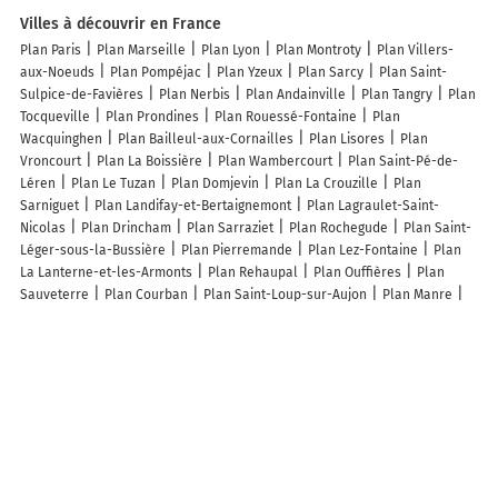
Villes à découvrir en France
Plan Paris
Plan Marseille
Plan Lyon
Plan Montroty
Plan Villers-
aux-Noeuds
Plan Pompéjac
Plan Yzeux
Plan Sarcy
Plan Saint-
Sulpice-de-Favières
Plan Nerbis
Plan Andainville
Plan Tangry
Plan
Tocqueville
Plan Prondines
Plan Rouessé-Fontaine
Plan
Wacquinghen
Plan Bailleul-aux-Cornailles
Plan Lisores
Plan
Vroncourt
Plan La Boissière
Plan Wambercourt
Plan Saint-Pé-de-
Léren
Plan Le Tuzan
Plan Domjevin
Plan La Crouzille
Plan
Sarniguet
Plan Landifay-et-Bertaignemont
Plan Lagraulet-Saint-
Nicolas
Plan Drincham
Plan Sarraziet
Plan Rochegude
Plan Saint-
Léger-sous-la-Bussière
Plan Pierremande
Plan Lez-Fontaine
Plan
La Lanterne-et-les-Armonts
Plan Rehaupal
Plan Ouffières
Plan
Sauveterre
Plan Courban
Plan Saint-Loup-sur-Aujon
Plan Manre
Plan Jujols
Plan Berneuil
Plan Santa-Lucia-di-Mercurio
Plan Arthies
Plan Saint-Riquier-en-Rivière
Plan Loeuilley
Plan Mélagues
Plan
Les Côtes-de-Corps
Plan Longechaux
Plan Civrieux
Plan Allerey-
sur-Saône
Plan Machézal
Lieux à découvrir à Sieurac
Ajs Plomberie
Mairie - Sieurac
3R Menuiseries
Cimetière
Église
Saint-Géraud
Église
Cimetière de Sieurac
Le Plein Tarnais
Révéo
Aquarelle Décoration
Jean-Jacques Gros
Boucles de randonnées