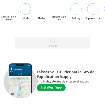
Bornes Engie
Bornes Plug
Hôtels
TheFork
Parking
Supermarché
Vianeo
Inn
Laissez vous guider par le GPS de
l'application Mappy
Info trafic, alertes de vitesse et radars
Installer l'App