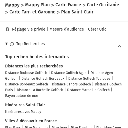
Mappy
Mappy Plan
Carte France
Carte Occitanie
Carte Tarn-et-Garonne
Plan Saint-Clair
Réglage vie privée
|
Mesure d’audience
|
Gérer Utiq
Top Recherches
Top recherche des internautes
Distances les plus recherchées
Distance Toulouse Golfech
Distance Golfech Agen
Distance Agen
Golfech
Distance Golfech Bordeaux
Distance Golfech Toulouse
Distance Bordeaux Golfech
Distance Cahors Golfech
Distance Golfech
Paris
Distance La Rochelle Golfech
Distance Marseille Golfech
Rayon autour de moi
Itinéraires Saint-Clair
Itinéraires avec Mappy
Villes à découvrir en France
Plan Paris
Plan Marseille
Plan Lyon
Plan Écuelles
Plan Moncé-en-