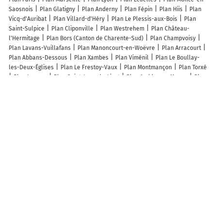
Saosnois
Plan Glatigny
Plan Anderny
Plan Fépin
Plan Hiis
Plan
Vicq-d'Auribat
Plan Villard-d'Héry
Plan Le Plessis-aux-Bois
Plan
Saint-Sulpice
Plan Cliponville
Plan Westrehem
Plan Château-
l'Hermitage
Plan Bors (Canton de Charente-Sud)
Plan Champvoisy
Plan Lavans-Vuillafans
Plan Manoncourt-en-Woëvre
Plan Arracourt
Plan Abbans-Dessous
Plan Xambes
Plan Viménil
Plan Le Boullay-
les-Deux-Églises
Plan Le Frestoy-Vaux
Plan Montmançon
Plan Torxé
Plan Ivergny
Plan Saint-Jean-de-Livet
Plan Ambly-sur-Meuse
Plan
Largny-sur-Automne
Plan Ratzwiller
Plan Létricourt
Plan Étrochey
Plan Dyé
Plan Broindon
Plan Baudrecourt
Plan Bouxurulles
Plan
Rosey
Plan Arnicourt
Plan Juvigny-sur-Seulles
Plan Vignale
Plan
Villars-Fontaine
Plan Valle-di-Mezzana
Plan Villard-Notre-Dame
Plan Marey
Plan Sucy-en-Brie
Plan Aubigny-sur-Nère
Plan Bouilh-
Devant
Plan Verfeil
Plan Authieule
Lieux à découvrir à Saint-Clair
Gîte de Coulaty - TG2110 - Gîtes de France
Hugon Travaux Publics Et
Particuliers
Mairie - Saint-Clair
Ebv Electricite Résidentielle Tertiaire et
Industrielle
Cimetière
Église Saint-Clair
Cimetière de Saint-Clair
M.
Bourgin Thierry
Duart Franck
Aide A La Pratique De Sport Motocycliste
Federation Departementale Des Societes Musicales De Tarn-Et-Garonne
M'Beauty