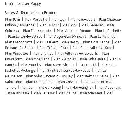
Itinéraires avec Mappy
Villes à découvrir en France
Plan Paris
Plan Marseille
Plan Lyon
Plan Cauvicourt
Plan Château-
Chinon (Campagne)
Plan La Tour
Plan Plou
Plan Générac
Plan
Cobrieux
Plan Ebersmunster
Plan Vaux-sur-Vienne
Plan La Rochette
Plan La Lande-d'Airou
Plan Auger-Saint-Vincent
Plan Le Perchay
Plan Cardonnette
Plan Baslieux
Plan Herny
Plan Oost-Cappel
Plan
Briosne-lès-Sables
Plan Tréflaouénan
Plan Gonneville-sur-Scie
Plan Vimpelles
Plan Chailley
Plan Villeneuve-les-Cerfs
Plan
Chavaroux
Plan Moernach
Plan Niergnies
Plan Ghissignies
Plan La
Bauche
Plan Montilly
Plan Ouve-Wirquin
Plan L'Habit
Plan Saint-
Michel-de-Volangis
Plan Saint-Samson-de-la-Roque
Plan La
Malmaison
Plan Saint-Vincent-du-Boulay
Plan Melz-sur-Seine
Plan
Saint-Léon
Plan Englebelmer
Plan Crézilles
Plan Dampierre-au-
Temple
Plan Dammarie-sur-Loing
Plan Hervelinghen
Plan Appenans
Plan Bioussac
Plan Saussay
Plan Zilling
Plan Adelange
Plan
Harprich
Plan Pluneret
Plan Badaroux
Plan Prunet
Lieux à découvrir à La Taillée
Morla Celine
La Maison de La Taillée aux Volets Bleus
Les Volets Bleus
le Petit Louvre
Vincent Dominique
Mairie - La Taillée
Hydrocéan
Église
Cimetière De La Taillée
Soufflet Atlantique
Ecole primaire