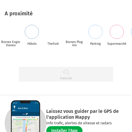
A proximité
Bornes Engie
Bornes Plug
Hôtels
TheFork
Parking
Supermarché
Vianeo
Inn
Laissez vous guider par le GPS de
l'application Mappy
Info trafic, alertes de vitesse et radars
Installer l'App