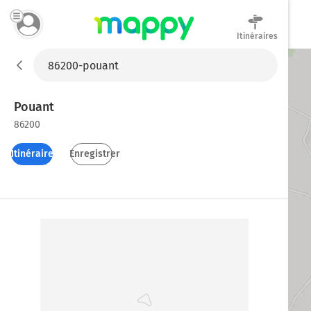
Itinéraires
Mappy
Pouant
86200
Itinéraires
Enregistrer