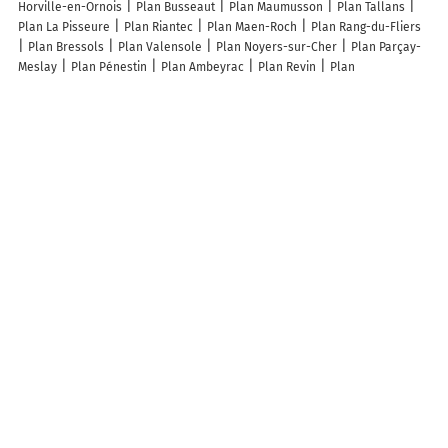
Horville-en-Ornois
Plan Busseaut
Plan Maumusson
Plan Tallans
Plan La Pisseure
Plan Riantec
Plan Maen-Roch
Plan Rang-du-Fliers
Plan Bressols
Plan Valensole
Plan Noyers-sur-Cher
Plan Parçay-
Meslay
Plan Pénestin
Plan Ambeyrac
Plan Revin
Plan
Marcheprime
Plan Castelmaurou
Plan Izon
Plan Pompey
Plan
Sarralbe
Plan Niederbronn-les-Bains
Plan Baccarat
Plan Saint-
Mihiel
Plan Pleyben
Plan Joinville
Plan Pralognan-la-Vanoise
Plan
Saint-Privat-d'Allier
Plan Sainte-Adresse
Plan Montvalezan
Plan
Villers-Bretonneux
Plan Aléria
Plan Aiguilhe
Plan Pignans
Plan
Vallouise-Pelvoux
Plan Plougoumelen
Plan Arc-lès-Gray
Plan
Dirinon
Plan Reillanne
Plan Flavigny-sur-Moselle
Plan Corgoloin
Plan Maël-Pestivien
Plan Montory
Plan Nébing
Plan Saint-Quentin-
les-Marais
Lieux à découvrir à Madecourt
Mairie - Madecourt
Église
Cimetière De Madecourt
Des Quartiers
GAEC
Serdet GAEC
Madecourt Dix Des
A découvrir autour de Madecourt
Bettegney
Adompt
La Rue
Puttegney
Info-trafic en France
Info trafic