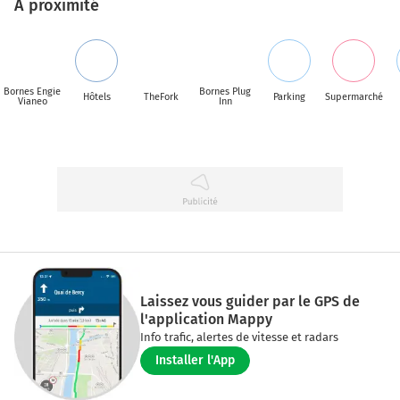
A proximité
Bornes Engie
Bornes Plug
Hôtels
TheFork
Parking
Supermarché
Vianeo
Inn
Laissez vous guider par le GPS de
l'application Mappy
Info trafic, alertes de vitesse et radars
Installer l'App