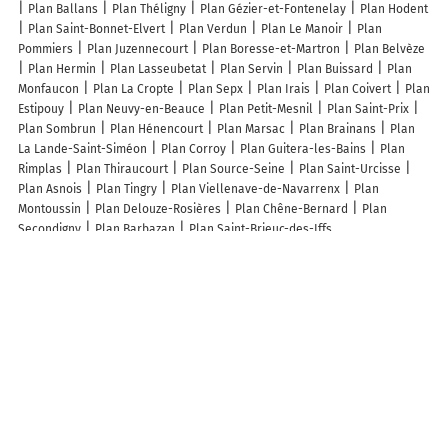
Plan Ballans
Plan Théligny
Plan Gézier-et-Fontenelay
Plan Hodent
Plan Saint-Bonnet-Elvert
Plan Verdun
Plan Le Manoir
Plan
Pommiers
Plan Juzennecourt
Plan Boresse-et-Martron
Plan Belvèze
Plan Hermin
Plan Lasseubetat
Plan Servin
Plan Buissard
Plan
Monfaucon
Plan La Cropte
Plan Sepx
Plan Irais
Plan Coivert
Plan
Estipouy
Plan Neuvy-en-Beauce
Plan Petit-Mesnil
Plan Saint-Prix
Plan Sombrun
Plan Hénencourt
Plan Marsac
Plan Brainans
Plan
La Lande-Saint-Siméon
Plan Corroy
Plan Guitera-les-Bains
Plan
Rimplas
Plan Thiraucourt
Plan Source-Seine
Plan Saint-Urcisse
Plan Asnois
Plan Tingry
Plan Viellenave-de-Navarrenx
Plan
Montoussin
Plan Delouze-Rosières
Plan Chêne-Bernard
Plan
Secondigny
Plan Barbazan
Plan Saint-Brieuc-des-Iffs
Lieux à découvrir à Levis
Entreprise Martin Luc
Classyonne
Mairie - Levis
Classic Car Marque
Atn Paysage
Alliance Piscine Auxerre
Église
Cimetière De Levis
AMH Labo
Pautot Michel
La Pierre Qui Tourne Earl
Sureau Frank
Kpu Informatique
De Randonnees Pedestres Les Mille Pattes
Club Du
Troisieme Age Fleurs Des Champs
Les Iguanes De Puisaye
Ecole
Maternelle Publique
Little Hollywood Collies
Lames du Poète
FJ
Energie
Des Houches
Les lieux populaires à Levis