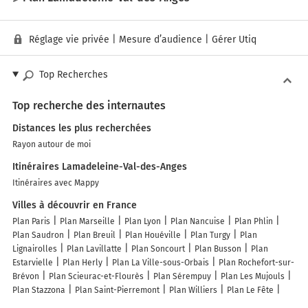
Réglage vie privée
|
Mesure d’audience
|
Gérer Utiq
Top Recherches
Top recherche des internautes
Distances les plus recherchées
Rayon autour de moi
Itinéraires Lamadeleine-Val-des-Anges
Itinéraires avec Mappy
Villes à découvrir en France
Plan Paris
Plan Marseille
Plan Lyon
Plan Nancuise
Plan Phlin
Plan Saudron
Plan Breuil
Plan Houéville
Plan Turgy
Plan
Lignairolles
Plan Lavillatte
Plan Soncourt
Plan Busson
Plan
Estarvielle
Plan Herly
Plan La Ville-sous-Orbais
Plan Rochefort-sur-
Brévon
Plan Scieurac-et-Flourès
Plan Sérempuy
Plan Les Mujouls
Plan Stazzona
Plan Saint-Pierremont
Plan Williers
Plan Le Fête
Plan Oricourt
Plan Juilly
Plan Fontaines-Saint-Clair
Plan Vers-sur-