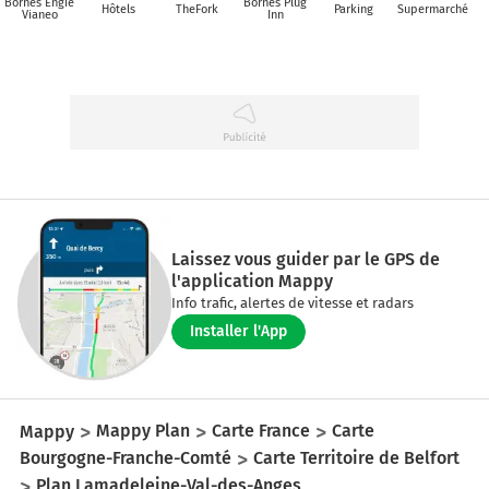
Bornes Engie
Bornes Plug
Hôtels
TheFork
Parking
Supermarché
Vianeo
Inn
Laissez vous guider par le GPS de
l'application Mappy
Info trafic, alertes de vitesse et radars
Installer l'App
Mappy
Mappy Plan
Carte France
Carte
Bourgogne-Franche-Comté
Carte Territoire de Belfort
Plan Lamadeleine-Val-des-Anges