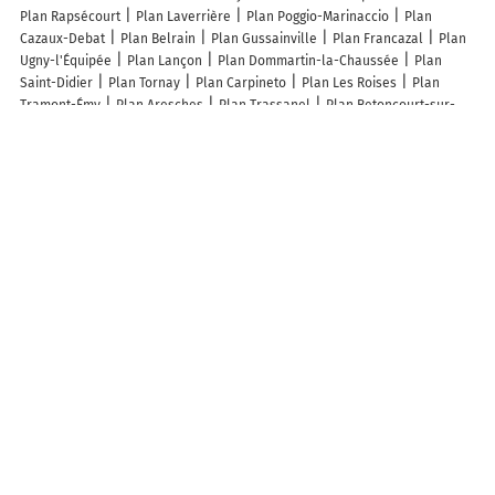
Plan Rapsécourt
Plan Laverrière
Plan Poggio-Marinaccio
Plan
Cazaux-Debat
Plan Belrain
Plan Gussainville
Plan Francazal
Plan
Ugny-l'Équipée
Plan Lançon
Plan Dommartin-la-Chaussée
Plan
Saint-Didier
Plan Tornay
Plan Carpineto
Plan Les Roises
Plan
Tramont-Émy
Plan Aresches
Plan Trassanel
Plan Betoncourt-sur-
Mance
Plan Orus
Plan Buxières-lès-Clefmont
Plan Courcelles-sur-
Voire
Plan Ougny
Plan Montenils
Plan Samuran
Plan Montjoie-le-
Château
Plan Villeferry
Plan Ortillon
Plan Changy
Plan Créot
Plan Pianello
Plan Saint-Léger
Plan Organ
Plan Le Mont-Dieu
Plan
Vannecourt
Plan Exermont
Plan Francheville
Plan Béthune
Plan
Wasquehal
Plan Rivière-Salée
Plan Haubourdin
Plan La Grand-
Combe
Plan Thiescourt
Plan Fournes-en-Weppes
Plan Ucel
Plan
Parçay-sur-Vienne
Plan Musculdy
Plan Écuelles
Lieux à découvrir à Maison-des-Champs
Mairie - Maison-des-Champs
Église Sainte-Mâthie
Cimetière De
Maison-des-Champs
Simonnot Pascal
Les Serres De Maison Des
Champs
A découvrir autour de Maison-des-Champs
Nuisement
Le Chanet
Info-trafic en France