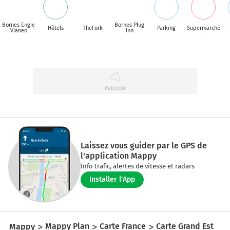
Bornes Engie
Bornes Plug
Hôtels
TheFork
Parking
Supermarché
Vianeo
Inn
Laissez vous guider par le GPS de
l'application Mappy
Info trafic, alertes de vitesse et radars
Installer l'App
Mappy
Mappy Plan
Carte France
Carte Grand Est