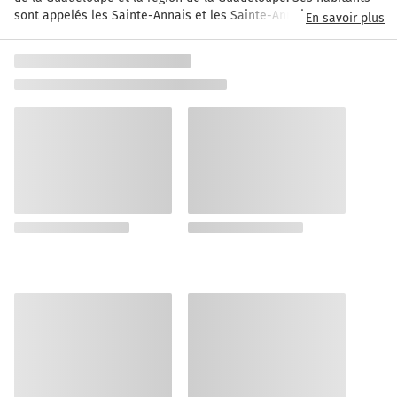
sont appelés les Sainte-Annais et les Sainte-Annaises. La 
En savoir plus
commune s'étend sur 80,3 km² et compte 24 665 habitants 
depuis le dernier recensement de la population. Sainte-Anne est 
située à 11 km au Nord-Est du Gosier, la plus grande ville aux 
alentours. La ville dispose de plusieurs plages très prisées des 
touristes. L'une d'entre elles, la plage de la Caravelle, accueille 
le club Méditerranée.