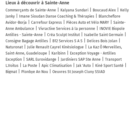
Lieux à découvrir à Sainte-Anne
Commerçants de Sainte-Anne
Kalyana Sundari
Boucaud Alex
Kelly
Janky
Imane Sioudan Danse Coaching & Thérapies
Blancheflore
Avidor-Borja
Carrefour Express
Pièces Auto et Vélo MARY
Sainte-
Anne Ambulance
Vivractive Services à la personne
INOVIE Biopole
Antilles - Sainte-Anne
Créa Sculpt Institut
Isabelle Saint Germain
Consigne Bagage Antilles
B12 Services S A S
Delices Bois Jolan
Naturonat
Julie Renault Cayrel Kinésiologue
La Kaz Ô Merveilles,
Saint-Anne, Guadeloupe
Karibinn
Exception Voyage - Antilles
Exception
SARL Eurovidange
Jardiniers SAP Ste Anne
Transport
L.Voitus
La Poste
Apic Climatisation
Jak 'Auto
Kiné Sport Santé
Bigmat
Plonbye An Nou
Oeuvres St Joseph Cluny SSIAD
Les lieux populaires à Sainte-Anne
Hotel Le Rotabas
Le Relais du Moulin - Hôtel de Charme & Spa Adult
Only
Village Pierre & Vacances Sainte Anne
La Toubana Hotel & Spa
BALAGA ocarina
Le Tropical
Ocean Eleven Boutique Stay - Sea View
Sunset Terrace
T3 les Pieds Dans l'Eau À St Anne
Ocean dream
Studio vue sur mer en résidence de vacances
Sur la Plage - Club Sainte-
Anne
Studios Barbadine - Resorts Flats
Le NIL
Ti Village Creole
Les
cases durivage vfc
Magnifique Studio Appartement Sainte-Anne
Bel
appartement spacieux avec piscine et proche des plages - Le Mimosa