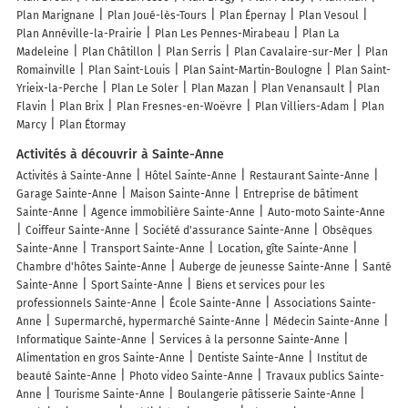
Plan Marignane
Plan Joué-lès-Tours
Plan Épernay
Plan Vesoul
Plan Annéville-la-Prairie
Plan Les Pennes-Mirabeau
Plan La
Madeleine
Plan Châtillon
Plan Serris
Plan Cavalaire-sur-Mer
Plan
Romainville
Plan Saint-Louis
Plan Saint-Martin-Boulogne
Plan Saint-
Yrieix-la-Perche
Plan Le Soler
Plan Mazan
Plan Venansault
Plan
Flavin
Plan Brix
Plan Fresnes-en-Woëvre
Plan Villiers-Adam
Plan
Marcy
Plan Étormay
Activités à découvrir à Sainte-Anne
Activités à Sainte-Anne
Hôtel Sainte-Anne
Restaurant Sainte-Anne
Garage Sainte-Anne
Maison Sainte-Anne
Entreprise de bâtiment
Sainte-Anne
Agence immobilière Sainte-Anne
Auto-moto Sainte-Anne
Coiffeur Sainte-Anne
Société d'assurance Sainte-Anne
Obsèques
Sainte-Anne
Transport Sainte-Anne
Location, gîte Sainte-Anne
Chambre d'hôtes Sainte-Anne
Auberge de jeunesse Sainte-Anne
Santé
Sainte-Anne
Sport Sainte-Anne
Biens et services pour les
professionnels Sainte-Anne
École Sainte-Anne
Associations Sainte-
Anne
Supermarché, hypermarché Sainte-Anne
Médecin Sainte-Anne
Informatique Sainte-Anne
Services à la personne Sainte-Anne
Alimentation en gros Sainte-Anne
Dentiste Sainte-Anne
Institut de
beauté Sainte-Anne
Photo video Sainte-Anne
Travaux publics Sainte-
Anne
Tourisme Sainte-Anne
Boulangerie pâtisserie Sainte-Anne