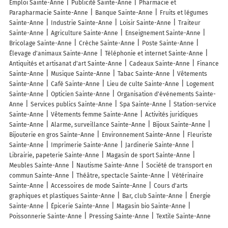
Emploi Sainte-Anne
Publicité Sainte-Anne
Pharmacie et
Parapharmacie Sainte-Anne
Banque Sainte-Anne
Fruits et légumes
Sainte-Anne
Industrie Sainte-Anne
Loisir Sainte-Anne
Traiteur
Sainte-Anne
Agriculture Sainte-Anne
Enseignement Sainte-Anne
Bricolage Sainte-Anne
Crèche Sainte-Anne
Poste Sainte-Anne
Élevage d'animaux Sainte-Anne
Téléphonie et internet Sainte-Anne
Antiquités et artisanat d'art Sainte-Anne
Cadeaux Sainte-Anne
Finance
Sainte-Anne
Musique Sainte-Anne
Tabac Sainte-Anne
Vêtements
Sainte-Anne
Café Sainte-Anne
Lieu de culte Sainte-Anne
Logement
Sainte-Anne
Opticien Sainte-Anne
Organisation d'événements Sainte-
Anne
Services publics Sainte-Anne
Spa Sainte-Anne
Station-service
Sainte-Anne
Vêtements femme Sainte-Anne
Activités juridiques
Sainte-Anne
Alarme, surveillance Sainte-Anne
Bijoux Sainte-Anne
Bijouterie en gros Sainte-Anne
Environnement Sainte-Anne
Fleuriste
Sainte-Anne
Imprimerie Sainte-Anne
Jardinerie Sainte-Anne
Librairie, papeterie Sainte-Anne
Magasin de sport Sainte-Anne
Meubles Sainte-Anne
Nautisme Sainte-Anne
Société de transport en
commun Sainte-Anne
Théâtre, spectacle Sainte-Anne
Vétérinaire
Sainte-Anne
Accessoires de mode Sainte-Anne
Cours d'arts
graphiques et plastiques Sainte-Anne
Bar, club Sainte-Anne
Énergie
Sainte-Anne
Épicerie Sainte-Anne
Magasin bio Sainte-Anne
Poissonnerie Sainte-Anne
Pressing Sainte-Anne
Textile Sainte-Anne