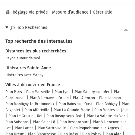
Réglage vie privée
|
Mesure d’audience
|
Gérer Utiq
Top Recherches
Top recherche des internautes
Distances les plus recherchées
Rayon autour de moi
Itinéraires Sainte-Anne
Itinéraires avec Mappy
Villes à découvrir en France
Plan Paris
Plan Marseille
Plan Lyon
Plan Sanary-sur-Mer
Plan
Concarneau
Plan Villenave-d'Ornon
Plan Alençon
Plan Lannion
Plan Montigny-le-Bretonneux
Plan Bains-sur-Oust
Plan Bobigny
Plan
Bagnolet
Plan Alfortville
Plan La Grande-Motte
Plan Mantes-la-Jolie
Plan Le Grau-du-Roi
Plan Rosny-sous-Bois
Plan La Valette-du-Var
Plan Soissons
Plan Saint-Lô
Plan Bessancourt
Plan Villeneuve-sur-
Lot
Plan Lattes
Plan Sartrouville
Plan Roquebrune-sur-Argens
Plan Dreux
Plan Biscarrosse
Plan Brégy
Plan Poissy
Plan Alan