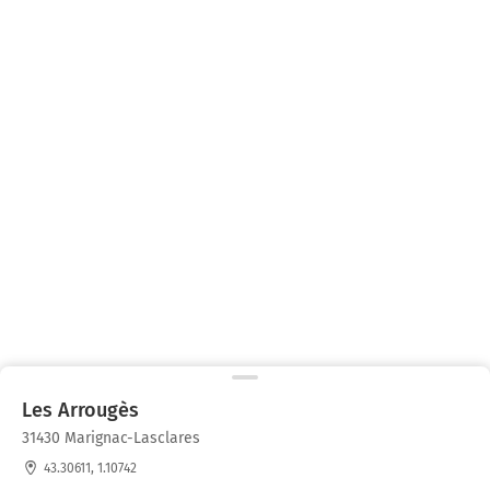
Les Arrougès
31430 Marignac-Lasclares
43.30611, 1.10742