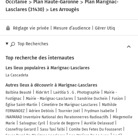
Occitanie
Plan Haute-Garonne
Plan Marignac-
Lasclares (31430)
Les Arrougès
Réglage vie privée
|
Mesure d’audience
|
Gérer Utiq
Top Recherches
Top recherche des internautes
Les lieux populaires à Marignac-Lasclares
La Cascadeta
Autres lieux à découvrir à Marignac-Lasclares
Balbina Beauté
Ride'Art
Laëtitia S . G . Photographie
Mairie -
Fustignac
Mairie - Marignac-Lasclares
Sandrine Duchein
Fusion
Église Saint-Martin
Cimetière De Marignac-Lasclares
Mathilde
FERNANDEZ
Adrien Deblois
Tournier Joël
Frydman Isabelle
INAPARAD Inventaire National des Paratonnerres Radioactifs
Miegemolle
Marie
Salvagnac Cyril
Ecurie de Begorre
Aurélie Delavaud
Cosnefroy Gerard
Sasu Taxi Talbi
Comite Des Fetes Du Fousseret
Foyer Rural De Marignac-Lasclares
Les Ateliers De La Lune
Le Fil