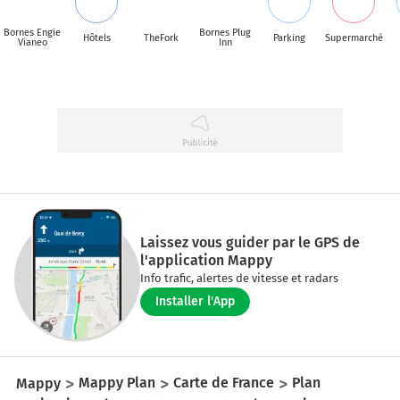
Bornes Engie
Bornes Plug
Hôtels
TheFork
Parking
Supermarché
Vianeo
Inn
Laissez vous guider par le GPS de
l'application Mappy
Info trafic, alertes de vitesse et radars
Installer l'App
Mappy
Mappy Plan
Carte de France
Plan