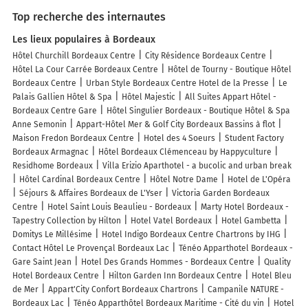
Top recherche des internautes
Les lieux populaires à Bordeaux
Hôtel Churchill Bordeaux Centre
City Résidence Bordeaux Centre
Hôtel La Cour Carrée Bordeaux Centre
Hôtel de Tourny - Boutique Hôtel
Bordeaux Centre
Urban Style Bordeaux Centre Hotel de la Presse
Le
Palais Gallien Hôtel & Spa
Hôtel Majestic
All Suites Appart Hôtel -
Bordeaux Centre Gare
Hôtel Singulier Bordeaux - Boutique Hôtel & Spa
Anne Semonin
Appart-Hôtel Mer & Golf City Bordeaux Bassins à flot
Maison Fredon Bordeaux Centre
Hotel des 4 Soeurs
Student Factory
Bordeaux Armagnac
Hôtel Bordeaux Clémenceau by Happyculture
Residhome Bordeaux
Villa Erizio Aparthotel - a bucolic and urban break
Hôtel Cardinal Bordeaux Centre
Hôtel Notre Dame
Hotel de L'Opéra
Séjours & Affaires Bordeaux de L'Yser
Victoria Garden Bordeaux
Centre
Hotel Saint Louis Beaulieu - Bordeaux
Marty Hotel Bordeaux -
Tapestry Collection by Hilton
Hotel Vatel Bordeaux
Hotel Gambetta
Domitys Le Millésime
Hotel Indigo Bordeaux Centre Chartrons by IHG
Contact Hôtel Le Provençal Bordeaux Lac
Ténéo Apparthotel Bordeaux -
Gare Saint Jean
Hotel Des Grands Hommes - Bordeaux Centre
Quality
Hotel Bordeaux Centre
Hilton Garden Inn Bordeaux Centre
Hotel Bleu
de Mer
Appart'City Confort Bordeaux Chartrons
Campanile NATURE -
Bordeaux Lac
Ténéo Apparthôtel Bordeaux Maritime - Cité du vin
Hotel