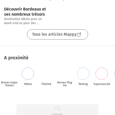
3 min
Découvrir Bordeaux et 
ses nombreux trésors
Destination idéale pour un 
week-end ou pour des 
vacances, Morgane, chargée de 
CRM chez Mappy, nous emmène 
Tous les articles Mappy
aujourd’hui visiter sa
A proximité
Bornes Engie
Bornes Plug
Hôtels
TheFork
Parking
Supermarché
Vianeo
Inn