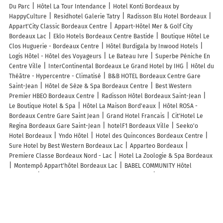
Du Parc
Hôtel La Tour Intendance
Hotel Konti Bordeaux by
HappyCulture
Residhotel Galerie Tatry
Radisson Blu Hotel Bordeaux
Appart'City Classic Bordeaux Centre
Appart-Hôtel Mer & Golf City
Bordeaux Lac
Eklo Hotels Bordeaux Centre Bastide
Boutique Hôtel Le
Clos Huguerie - Bordeaux Centre
Hôtel Burdigala by Inwood Hotels
Logis Hôtel - Hôtel des Voyageurs
Le Bateau Ivre
Superbe Péniche En
Centre Ville
InterContinental Bordeaux Le Grand Hotel by IHG
Hôtel du
Théâtre - Hypercentre - Climatisé
B&B HOTEL Bordeaux Centre Gare
Saint-Jean
Hôtel de Sèze & Spa Bordeaux Centre
Best Western
Premier HBEO Bordeaux Centre
Radisson Hôtel Bordeaux Saint-Jean
Le Boutique Hotel & Spa
Hôtel La Maison Bord'eaux
Hôtel ROSA -
Bordeaux Centre Gare Saint Jean
Grand Hotel Francais
Cit'Hotel Le
Regina Bordeaux Gare Saint-Jean
hotelF1 Bordeaux Ville
Seeko'o
Hotel Bordeaux
Yndo Hôtel
Hotel des Quinconces Bordeaux Centre
Sure Hotel by Best Western Bordeaux Lac
Apparteo Bordeaux
Premiere Classe Bordeaux Nord - Lac
Hotel La Zoologie & Spa Bordeaux
Montempô Appart'hôtel Bordeaux Lac
BABEL COMMUNITY Hôtel
Bordeaux
SLO Appart Hotel Bordeaux - Cité du Vin
Houseboat - Suite
flottante romantique au Port de Bordeaux
Pénichette cosy bassins à
flots, proche de la cité du vin
Résidence Coliving Bordeaux : Chambres
Privées Tout Inclus
Bateau au bassin des lumières
Chez Camille -
Boutique Aparthotel au coeur de Bordeaux
Hife Bordeaux
Zenitude