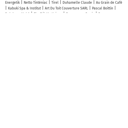
Energetik
Netto Tinténiac
Tirel
Duhamelle Claude
Au Grain de Café
Kabuki Spa & Institut
Art Du Toit Couverture SARL
Pascal Boittin
Delphyne Mahé
Eko Etik Matériaux
Fournereau Denis
Poree
Menuiseries
Raphaël Millet Architecte
Déborah Coach Canin
Rv
Carrelage
Letellier Agri
Susana Barbado
JV Traiteur
Mairie -
Québriac
Etablissements Roty
Volailles De Breizh
Découvrez nos autres destinations touristiques
Lieux-dits
Quartier
Forêts
Zones industrielles
Iles
Etendues
d’eau
Stations de ski et sports d’hiver
Stations balnéaires
Info-trafic en France
Info trafic en direct
Pistes cyclables en France
Pistes cyclables autour de moi
Carte Pistes cyclables Tinténiac
Carte
Pistes cyclables Saint-Domineuc
Carte Pistes cyclables Québriac
ZFE en France
Plan des ZFE
Les restrictions de Circulation en France
Carte des restrictions de circulation