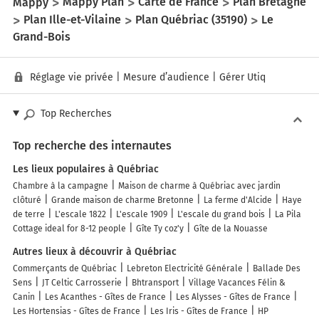
Mappy
Mappy Plan
Carte de France
Plan Bretagne
Plan Ille-et-Vilaine
Plan Québriac (35190)
Le
Grand-Bois
Réglage vie privée
|
Mesure d’audience
|
Gérer Utiq
Top Recherches
Top recherche des internautes
Les lieux populaires à Québriac
Chambre à la campagne
Maison de charme à Québriac avec jardin
clôturé
Grande maison de charme Bretonne
La ferme d'Alcide
Haye
de terre
L'escale 1822
L'escale 1909
L'escale du grand bois
La Pila
Cottage ideal for 8-12 people
Gîte Ty coz'y
Gîte de la Nouasse
Autres lieux à découvrir à Québriac
Commerçants de Québriac
Lebreton Electricité Générale
Ballade Des
Sens
JT Celtic Carrosserie
Bhtransport
Village Vacances Félin &
Canin
Les Acanthes - Gîtes de France
Les Alysses - Gîtes de France
Les Hortensias - Gîtes de France
Les Iris - Gîtes de France
HP