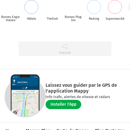
Bornes Engie
Bornes Plug
Hôtels
TheFork
Parking
Supermarché
Vianeo
Inn
Laissez vous guider par le GPS de
l'application Mappy
Info trafic, alertes de vitesse et radars
Installer l'App