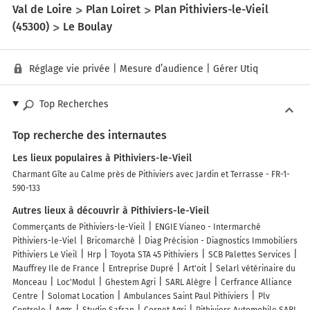
Val de Loire
Plan Loiret
Plan Pithiviers-le-Vieil
(45300)
Le Boulay
Réglage vie privée
|
Mesure d’audience
|
Gérer Utiq
Top Recherches
Top recherche des internautes
Les lieux populaires à Pithiviers-le-Vieil
Charmant Gîte au Calme près de Pithiviers avec Jardin et Terrasse - FR-1-
590-133
Autres lieux à découvrir à Pithiviers-le-Vieil
Commerçants de Pithiviers-le-Vieil
ENGIE Vianeo - Intermarché
Pithiviers-le-Viel
Bricomarché
Diag Précision - Diagnostics Immobiliers
Pithiviers Le Vieil
Hrp
Toyota STA 45 Pithiviers
SCB Palettes Services
Mauffrey Ile de France
Entreprise Dupré
Art'oit
Selarl vétérinaire du
Monceau
Loc'Modul
Ghestem Agri
SARL Alègre
Cerfrance Alliance
Centre
Solomat Location
Ambulances Saint Paul Pithiviers
Plv
Controle
Aggs
Studio Safran
Cornet Agri
Pithiviers Automobile SARL