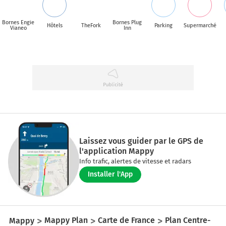
Bornes Engie
Bornes Plug
Hôtels
TheFork
Parking
Supermarché
Vianeo
Inn
Laissez vous guider par le GPS de
l'application Mappy
Info trafic, alertes de vitesse et radars
Installer l'App
Mappy
Mappy Plan
Carte de France
Plan Centre-