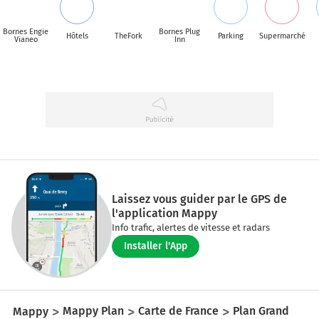
Bornes Engie
Bornes Plug
Hôtels
TheFork
Parking
Supermarché
Vianeo
Inn
Laissez vous guider par le GPS de
l'application Mappy
Info trafic, alertes de vitesse et radars
Installer l'App
Mappy
Mappy Plan
Carte de France
Plan Grand