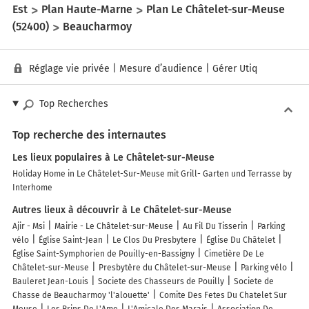
Est
Plan Haute-Marne
Plan Le Châtelet-sur-Meuse
(52400)
Beaucharmoy
Réglage vie privée
|
Mesure d’audience
|
Gérer Utiq
Top Recherches
Top recherche des internautes
Les lieux populaires à Le Châtelet-sur-Meuse
Holiday Home in Le Châtelet-Sur-Meuse mit Grill- Garten und Terrasse by
Interhome
Autres lieux à découvrir à Le Châtelet-sur-Meuse
Ajir - Msi
Mairie - Le Châtelet-sur-Meuse
Au Fil Du Tisserin
Parking
vélo
Église Saint-Jean
Le Clos Du Presbytere
Église Du Châtelet
Église Saint-Symphorien de Pouilly-en-Bassigny
Cimetière De Le
Châtelet-sur-Meuse
Presbytère du Châtelet-sur-Meuse
Parking vélo
Bauleret Jean-Louis
Societe des Chasseurs de Pouilly
Societe de
Chasse de Beaucharmoy 'l'alouette'
Comite Des Fetes Du Chatelet Sur
Meuse
Les Brins De L'Ame
L'Amicale Des Marais
Association De