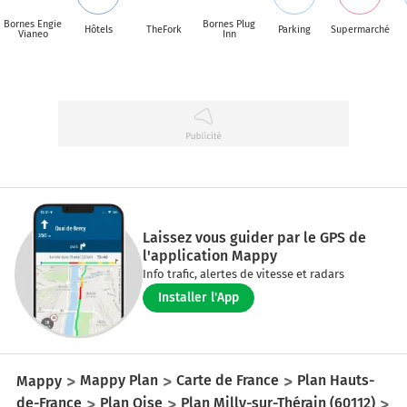
Bornes Engie
Bornes Plug
Hôtels
TheFork
Parking
Supermarché
Vianeo
Inn
Laissez vous guider par le GPS de
l'application Mappy
Info trafic, alertes de vitesse et radars
Installer l'App
Mappy
Mappy Plan
Carte de France
Plan Hauts-
de-France
Plan Oise
Plan Milly-sur-Thérain (60112)