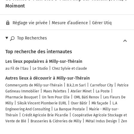
Moimont
Réglage vie privée
|
Mesure d’audience
|
Gérer Utiq
Top Recherches
Top recherche des internautes
Les lieux populaires à Milly-sur-Thérain
au Fil de l'Eau
Le Studio
Chez Sylvie et claude
Autres lieux à découvrir à Milly-sur-Thérain
Commerçants de Milly-sur-Thérain
B.k.2.m Sarl
Carrefour City
Patrice
Gatineau Immobilier
Maes Palettes
Atelier Minet
La Poste
Pharmacie Bouquet
Un Tem Pour Elle
OML Bäti Renov
Les Fleurs De
Milly
Siksik Vincent Plomberie EURL
Oser Bâtir
Mk façade
L.A
Engineering And Consulting
La Banque Postale
Mairie - Milly-sur-
Thérain
Crédit Agricole Brie Picardie
Coopérative Agricole Stockage et
Vente de Blé
Brasseries & Cidreries de Milly
Métal Indus Design
Zen
Positive Plus
L'Hair Millyenne
Aqua Design
Chez Tony
Boulangerie
de Milly
Église Notre-Dame Et Saint-Nicolas
Parking vélo
Cimetière