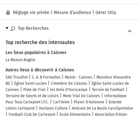
Réglage vie privée
|
Mesure d’audience
|
Gérer Utiq
Top Recherches
Top recherche des internautes
Les lieux populaires à Caisnes
La Maison Angèle
Autres lieux à découvrir à Caisnes
SAS Trouillet
C. A. B Formation
Mairie - Caisnes
Monsieur Alexandre
Bil
Église Saint-Lucien
Cimetière De Caisnes
Église Saint-Lucien de
Caisnes
Piste de Trial
les Amis d'Ourscamps
Terrain de Football
Terrains de Sports et de Loisirs
Moto Trial De Caisnes
Informatique
Pour Tous Carlepont I.T.C.
Carl'Anim
Plaisir D'Automne
Entente
Loisirs Carlepont
Horizons Culture
Amicale De La Boule Carolipontoise
Football Club De Carlepont
Ecole Elémentaire
Association D'Auto-
Production Eggzodienne
Lefebvre Du Prey Nicolas
Découvrez nos autres destinations touristiques
Lieux-dits
Quartier
Forêts
Zones industrielles
Iles
Etendues