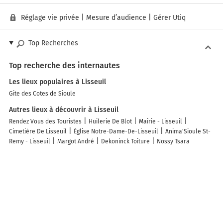
Réglage vie privée
|
Mesure d’audience
|
Gérer Utiq
Top Recherches
Top recherche des internautes
Les lieux populaires à Lisseuil
Gite des Cotes de Sioule
Autres lieux à découvrir à Lisseuil
Rendez Vous des Touristes
Huilerie De Blot
Mairie - Lisseuil
Cimetière De Lisseuil
Église Notre-Dame-De-Lisseuil
Anima'Sioule St-
Remy - Lisseuil
Margot André
Dekoninck Toiture
Nossy Tsara
Découvrez nos autres destinations touristiques
Lieux-dits
Quartier
Forêts
Zones industrielles
Iles
Etendues
d’eau
Stations de ski et sports d’hiver
Stations balnéaires
Info-trafic en France
Info trafic en direct