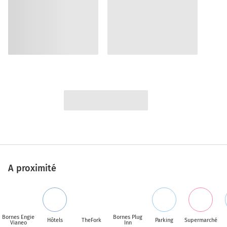
A proximité
Bornes Engie
Bornes Plug
Hôtels
TheFork
Parking
Supermarché
Vianeo
Inn