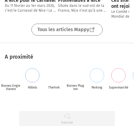
A Nice pour le Carnaval
Promenades à Nice
Ces sites f
ont rejoint 
Du 11 février au 1er mars 2026, 
Située dans le sud-est de la 
c’est le Carnaval de Nice ! Le 
France, Nice n’est qu’à une 
Patrimoine
Le Comité du 
1er festival de France fêtera 
trentaine de kilomètres de la 
Mondial de l’U
l’Unesco
cette
frontière italienne. Deuxième 
le 16 juillet d
ville
de nouveaux s
Tous les articles Mappy
A proximité
Bornes Engie
Bornes Plug
Hôtels
TheFork
Parking
Supermarché
Vianeo
Inn