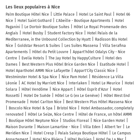
Les lieux populaires à Nice
Palm Boutique Hôtel Nice
Little Palace
Hotel Le Saint Paul
Hotel 66
Nice
Hotel Saint Gothard
L'Abeille - Boutique Apartments
Hotel
Paganini
Le Dortoir Boutique Suites
Hôtel Le Royal Promenade des
Anglais
Hotel Busby
Student Factory Nice
Hotel Palais de la
Mediterranee, in the Unbound Collection by Hyatt
Radisson Blu Hotel
Nice
Goldstar Resort & Suites
Les Suites Massena
Villa Serafina
Apartements
Hôtel du Petit Louvre
Appart'hôtel Odalys City - Nice
Centre
Evelia Hotels
The Jay Hotel by HappyCulture
Hotel des
Dames
Best Western Plus Hôtel Brice Garden Nice
Esatitude Hotel
Hotel Aparthotel AMMI Nice Lafayette
Appart'City Classic Nice
Westminster Hotel & Spa Nice
Nice Pam Hotel
Résidence La Villa
Léonie
AC Hotel by Marriott Nice
Interlaken
Hotel Le Meurice
Hotel
Solara
Hôtel Vendôme
Nice Appart
Hôtel Esprit d'Azur
Hotel
Rossetti
Hotel De Suède
Hôtel Le G (ex Le Genève)
Hôtel West End
Promenade
Hotel Carlton Nice
Best Western Plus Hôtel Massena Nice
Boscolo Nice Hotel & Spa
Bristol Nice
Hotel Ambassador, completely
renovated
Hôtel Le Seize, Nice Centre
Hôtel de France, un hôtel AMMI
Boutique Hôtel Neptune Nice
Studios Floreal
Nice Garden Hotel
Maison Durante
Maison Lamartine - Nice
Villa Eden
Albert 1er
Le
Meridien Nice
Hotel Cresp
Palais Saleya Boutique Hôtel
Le Campus
Appartement
Hotel Nice Riviera
Hôtel Parisien
Hotel De La Mer