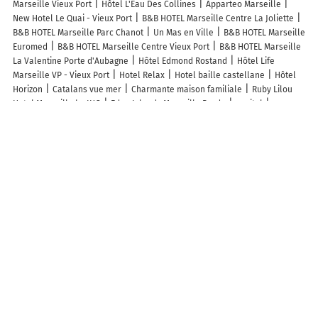
Marseille Vieux Port
Hôtel L'Eau Des Collines
Apparteo Marseille
New Hotel Le Quai - Vieux Port
B&B HOTEL Marseille Centre La Joliette
B&B HOTEL Marseille Parc Chanot
Un Mas en Ville
B&B HOTEL Marseille
Euromed
B&B HOTEL Marseille Centre Vieux Port
B&B HOTEL Marseille
La Valentine Porte d'Aubagne
Hôtel Edmond Rostand
Hôtel Life
Marseille VP - Vieux Port
Hotel Relax
Hotel baille castellane
Hôtel
Horizon
Catalans vue mer
Charmante maison familiale
Ruby Lilou
Hotel Marseille by IHG
Eden Islands Marseille Prado
capitol
Appartements Soléo Prado
hôtel des reformés
Pension Edelweiss
Marseille
Zenao Appart'hôtels Marseille Prado
T2 cosy Vieux Port de
Marseille
Maison Marseille-Longchamp - Havre Art Déco & Business -
Vieux-Port - Gare
Hotel Gambetta
Dordouce
Hotel du Pharo
Grand
Juste
l Espérandieu Longchamp
Maison Sylvabelle - Confort
d'exception - Quartier des Antiquaires -
Plus de lieux populaires à
Marseille
Autres lieux à découvrir à Marseille
Commerçants de Marseille
ENGIE Vianeo - Marseille 08 - Rue de la
Turbine
ENGIE Vianeo - Marseille 03 - Rue Jules Ferry
ENGIE Vianeo -
Marseille 09 - Allée des Pins
ENGIE Vianeo - Marseille 13 - Rue André
Isaia
ENGIE Vianeo - Marseille 07 - Boulevard Bompard
ENGIE Vianeo -
Marseille 07 - Corniche Pdt JF Kennedy
ENGIE Vianeo - Marseille 08 -
Boulevard Michelet
ENGIE Vianeo - Marseille 03 - Rue Chanterac
ENGIE