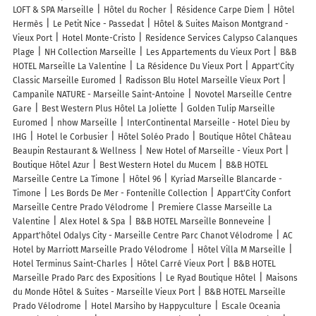
LOFT & SPA Marseille
Hôtel du Rocher
Résidence Carpe Diem
Hôtel
Hermès
Le Petit Nice - Passedat
Hôtel & Suites Maison Montgrand -
Vieux Port
Hotel Monte-Cristo
Residence Services Calypso Calanques
Plage
NH Collection Marseille
Les Appartements du Vieux Port
B&B
HOTEL Marseille La Valentine
La Résidence Du Vieux Port
Appart'City
Classic Marseille Euromed
Radisson Blu Hotel Marseille Vieux Port
Campanile NATURE - Marseille Saint-Antoine
Novotel Marseille Centre
Gare
Best Western Plus Hôtel La Joliette
Golden Tulip Marseille
Euromed
nhow Marseille
InterContinental Marseille - Hotel Dieu by
IHG
Hotel le Corbusier
Hôtel Soléo Prado
Boutique Hôtel Château
Beaupin Restaurant & Wellness
New Hotel of Marseille - Vieux Port
Boutique Hôtel Azur
Best Western Hotel du Mucem
B&B HOTEL
Marseille Centre La Timone
Hôtel 96
Kyriad Marseille Blancarde -
Timone
Les Bords De Mer - Fontenille Collection
Appart'City Confort
Marseille Centre Prado Vélodrome
Premiere Classe Marseille La
Valentine
Alex Hotel & Spa
B&B HOTEL Marseille Bonneveine
Appart'hôtel Odalys City - Marseille Centre Parc Chanot Vélodrome
AC
Hotel by Marriott Marseille Prado Vélodrome
Hôtel Villa M Marseille
Hotel Terminus Saint-Charles
Hôtel Carré Vieux Port
B&B HOTEL
Marseille Prado Parc des Expositions
Le Ryad Boutique Hôtel
Maisons
du Monde Hôtel & Suites - Marseille Vieux Port
B&B HOTEL Marseille
Prado Vélodrome
Hotel Marsiho by Happyculture
Escale Oceania