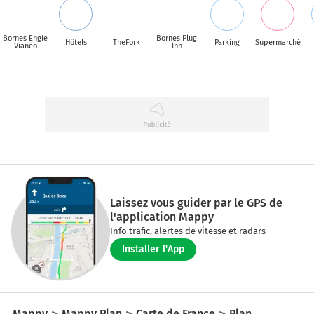
Bornes Engie
Bornes Plug
Hôtels
TheFork
Parking
Supermarché
Vianeo
Inn
Laissez vous guider par le GPS de
l'application Mappy
Info trafic, alertes de vitesse et radars
Installer l'App
Mappy
Mappy Plan
Carte de France
Plan