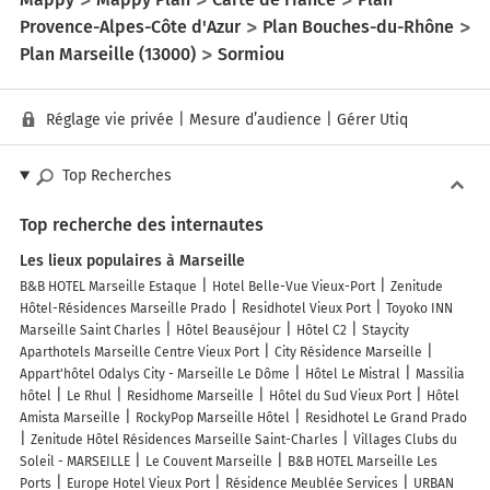
Provence-Alpes-Côte d'Azur
Plan Bouches-du-Rhône
Plan Marseille (13000)
Sormiou
Réglage vie privée
|
Mesure d’audience
|
Gérer Utiq
Top Recherches
Top recherche des internautes
Les lieux populaires à Marseille
B&B HOTEL Marseille Estaque
Hotel Belle-Vue Vieux-Port
Zenitude
Hôtel-Résidences Marseille Prado
Residhotel Vieux Port
Toyoko INN
Marseille Saint Charles
Hôtel Beauséjour
Hôtel C2
Staycity
Aparthotels Marseille Centre Vieux Port
City Résidence Marseille
Appart'hôtel Odalys City - Marseille Le Dôme
Hôtel Le Mistral
Massilia
hôtel
Le Rhul
Residhome Marseille
Hôtel du Sud Vieux Port
Hôtel
Amista Marseille
RockyPop Marseille Hôtel
Residhotel Le Grand Prado
Zenitude Hôtel Résidences Marseille Saint-Charles
Villages Clubs du
Soleil - MARSEILLE
Le Couvent Marseille
B&B HOTEL Marseille Les
Ports
Europe Hotel Vieux Port
Résidence Meublée Services
URBAN