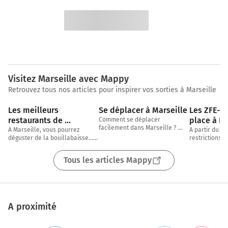
Visitez Marseille avec Mappy
Retrouvez tous nos articles pour inspirer vos sorties à Marseille
2 min
5 min
Les meilleurs 
Se déplacer à Marseille
Les ZFE-m 
restaurants de 
place à Lyo
Comment se déplacer 
facilement dans Marseille ? 
Marseille
Marseille
A Marseille, vous pourrez 
A partir du 1e
Transports en commun, voiture, 
déguster de la bouillabaisse… 
restrictions d
vélo, à pied, on fait le point 
mais évidemment pas que ! 
être appliquée
ensemble !
Avec notre partenaire TheFork, 
de Lyon et Ma
Tous les articles Mappy
nous vous proposons
A proximité