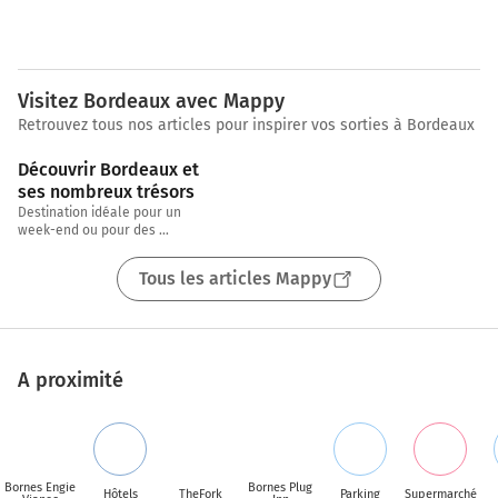
Visitez Bordeaux avec Mappy
Retrouvez tous nos articles pour inspirer vos sorties à Bordeaux
3 min
Découvrir Bordeaux et 
ses nombreux trésors
Destination idéale pour un 
week-end ou pour des 
vacances, Morgane, chargée de 
CRM chez Mappy, nous emmène 
Tous les articles Mappy
aujourd’hui visiter sa
A proximité
Bornes Engie
Bornes Plug
Hôtels
TheFork
Parking
Supermarché