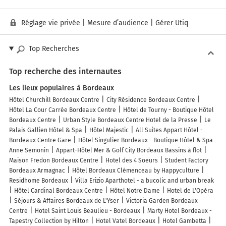
Réglage vie privée
|
Mesure d’audience
|
Gérer Utiq
Top Recherches
Top recherche des internautes
Les lieux populaires à Bordeaux
Hôtel Churchill Bordeaux Centre
City Résidence Bordeaux Centre
Hôtel La Cour Carrée Bordeaux Centre
Hôtel de Tourny - Boutique Hôtel
Bordeaux Centre
Urban Style Bordeaux Centre Hotel de la Presse
Le
Palais Gallien Hôtel & Spa
Hôtel Majestic
All Suites Appart Hôtel -
Bordeaux Centre Gare
Hôtel Singulier Bordeaux - Boutique Hôtel & Spa
Anne Semonin
Appart-Hôtel Mer & Golf City Bordeaux Bassins à flot
Maison Fredon Bordeaux Centre
Hotel des 4 Soeurs
Student Factory
Bordeaux Armagnac
Hôtel Bordeaux Clémenceau by Happyculture
Residhome Bordeaux
Villa Erizio Aparthotel - a bucolic and urban break
Hôtel Cardinal Bordeaux Centre
Hôtel Notre Dame
Hotel de L'Opéra
Séjours & Affaires Bordeaux de L'Yser
Victoria Garden Bordeaux
Centre
Hotel Saint Louis Beaulieu - Bordeaux
Marty Hotel Bordeaux -
Tapestry Collection by Hilton
Hotel Vatel Bordeaux
Hotel Gambetta