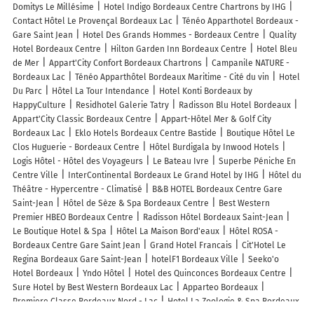
Domitys Le Millésime
Hotel Indigo Bordeaux Centre Chartrons by IHG
Contact Hôtel Le Provençal Bordeaux Lac
Ténéo Apparthotel Bordeaux -
Gare Saint Jean
Hotel Des Grands Hommes - Bordeaux Centre
Quality
Hotel Bordeaux Centre
Hilton Garden Inn Bordeaux Centre
Hotel Bleu
de Mer
Appart'City Confort Bordeaux Chartrons
Campanile NATURE -
Bordeaux Lac
Ténéo Apparthôtel Bordeaux Maritime - Cité du vin
Hotel
Du Parc
Hôtel La Tour Intendance
Hotel Konti Bordeaux by
HappyCulture
Residhotel Galerie Tatry
Radisson Blu Hotel Bordeaux
Appart'City Classic Bordeaux Centre
Appart-Hôtel Mer & Golf City
Bordeaux Lac
Eklo Hotels Bordeaux Centre Bastide
Boutique Hôtel Le
Clos Huguerie - Bordeaux Centre
Hôtel Burdigala by Inwood Hotels
Logis Hôtel - Hôtel des Voyageurs
Le Bateau Ivre
Superbe Péniche En
Centre Ville
InterContinental Bordeaux Le Grand Hotel by IHG
Hôtel du
Théâtre - Hypercentre - Climatisé
B&B HOTEL Bordeaux Centre Gare
Saint-Jean
Hôtel de Sèze & Spa Bordeaux Centre
Best Western
Premier HBEO Bordeaux Centre
Radisson Hôtel Bordeaux Saint-Jean
Le Boutique Hotel & Spa
Hôtel La Maison Bord'eaux
Hôtel ROSA -
Bordeaux Centre Gare Saint Jean
Grand Hotel Francais
Cit'Hotel Le
Regina Bordeaux Gare Saint-Jean
hotelF1 Bordeaux Ville
Seeko'o
Hotel Bordeaux
Yndo Hôtel
Hotel des Quinconces Bordeaux Centre
Sure Hotel by Best Western Bordeaux Lac
Apparteo Bordeaux
Premiere Classe Bordeaux Nord - Lac
Hotel La Zoologie & Spa Bordeaux