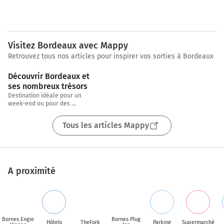
Visitez Bordeaux avec Mappy
Retrouvez tous nos articles pour inspirer vos sorties à Bordeaux
3 min
Découvrir Bordeaux et 
ses nombreux trésors
Destination idéale pour un 
week-end ou pour des 
vacances, Morgane, chargée de 
CRM chez Mappy, nous emmène 
Tous les articles Mappy
aujourd’hui visiter sa
A proximité
Bornes Engie
Bornes Plug
Hôtels
TheFork
Parking
Supermarché