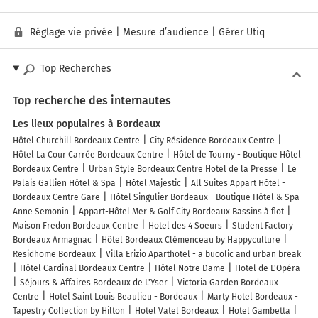
Réglage vie privée
|
Mesure d’audience
|
Gérer Utiq
Top Recherches
Top recherche des internautes
Les lieux populaires à Bordeaux
Hôtel Churchill Bordeaux Centre
City Résidence Bordeaux Centre
Hôtel La Cour Carrée Bordeaux Centre
Hôtel de Tourny - Boutique Hôtel
Bordeaux Centre
Urban Style Bordeaux Centre Hotel de la Presse
Le
Palais Gallien Hôtel & Spa
Hôtel Majestic
All Suites Appart Hôtel -
Bordeaux Centre Gare
Hôtel Singulier Bordeaux - Boutique Hôtel & Spa
Anne Semonin
Appart-Hôtel Mer & Golf City Bordeaux Bassins à flot
Maison Fredon Bordeaux Centre
Hotel des 4 Soeurs
Student Factory
Bordeaux Armagnac
Hôtel Bordeaux Clémenceau by Happyculture
Residhome Bordeaux
Villa Erizio Aparthotel - a bucolic and urban break
Hôtel Cardinal Bordeaux Centre
Hôtel Notre Dame
Hotel de L'Opéra
Séjours & Affaires Bordeaux de L'Yser
Victoria Garden Bordeaux
Centre
Hotel Saint Louis Beaulieu - Bordeaux
Marty Hotel Bordeaux -
Tapestry Collection by Hilton
Hotel Vatel Bordeaux
Hotel Gambetta