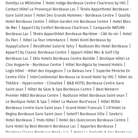
Domitys Le Millésime
Hotel Indigo Bordeaux Centre Chartrons by IHG
Contact Hôtel Le Provençal Bordeaux Lac
Ténéo Apparthotel Bordeaux -
Gare Saint Jean
Hotel Des Grands Hommes - Bordeaux Centre
Quality
Hotel Bordeaux Centre
Hilton Garden Inn Bordeaux Centre
Hotel Bleu
de Mer
Appart'City Confort Bordeaux Chartrons
Campanile NATURE -
Bordeaux Lac
Ténéo Apparthôtel Bordeaux Maritime - Cité du vin
Hotel
Du Parc
Hôtel La Tour Intendance
Hotel Konti Bordeaux by
HappyCulture
Residhotel Galerie Tatry
Radisson Blu Hotel Bordeaux
Appart'City Classic Bordeaux Centre
Appart-Hôtel Mer & Golf City
Bordeaux Lac
Eklo Hotels Bordeaux Centre Bastide
Boutique Hôtel Le
Clos Huguerie - Bordeaux Centre
Hôtel Burdigala by Inwood Hotels
Logis Hôtel - Hôtel des Voyageurs
Le Bateau Ivre
Superbe Péniche En
Centre Ville
InterContinental Bordeaux Le Grand Hotel by IHG
Hôtel du
Théâtre - Hypercentre - Climatisé
B&B HOTEL Bordeaux Centre Gare
Saint-Jean
Hôtel de Sèze & Spa Bordeaux Centre
Best Western
Premier HBEO Bordeaux Centre
Radisson Hôtel Bordeaux Saint-Jean
Le Boutique Hotel & Spa
Hôtel La Maison Bord'eaux
Hôtel ROSA -
Bordeaux Centre Gare Saint Jean
Grand Hotel Francais
Cit'Hotel Le
Regina Bordeaux Gare Saint-Jean
hotelF1 Bordeaux Ville
Seeko'o
Hotel Bordeaux
Yndo Hôtel
Hotel des Quinconces Bordeaux Centre
Sure Hotel by Best Western Bordeaux Lac
Apparteo Bordeaux
Premiere Classe Bordeaux Nord - Lac
Hotel La Zoologie & Spa Bordeaux