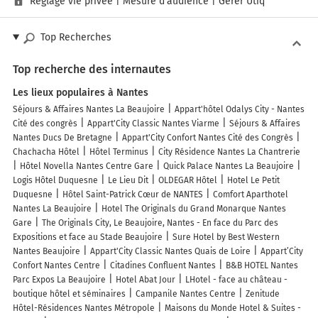
Réglage vie privée
|
Mesure d’audience
|
Gérer Utiq
Top Recherches
Top recherche des internautes
Les lieux populaires à Nantes
Séjours & Affaires Nantes La Beaujoire
Appart'hôtel Odalys City - Nantes
Cité des congrès
Appart'City Classic Nantes Viarme
Séjours & Affaires
Nantes Ducs De Bretagne
Appart'City Confort Nantes Cité des Congrès
Chachacha Hôtel
Hôtel Terminus
City Résidence Nantes La Chantrerie
Hôtel Novella Nantes Centre Gare
Quick Palace Nantes La Beaujoire
Logis Hôtel Duquesne
Le Lieu Dit
OLDEGAR Hôtel
Hotel Le Petit
Duquesne
Hôtel Saint-Patrick Cœur de NANTES
Comfort Aparthotel
Nantes La Beaujoire
Hotel The Originals du Grand Monarque Nantes
Gare
The Originals City, Le Beaujoire, Nantes - En face du Parc des
Expositions et face au Stade Beaujoire
Sure Hotel by Best Western
Nantes Beaujoire
Appart'City Classic Nantes Quais de Loire
Appart’City
Confort Nantes Centre
Citadines Confluent Nantes
B&B HOTEL Nantes
Parc Expos La Beaujoire
Hotel Abat Jour
LHotel - face au château -
boutique hôtel et séminaires
Campanile Nantes Centre
Zenitude
Hôtel-Résidences Nantes Métropole
Maisons du Monde Hotel & Suites -