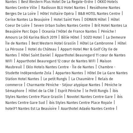
Nantes
Best Western Plus Hotel De La Regate-Erdre
OKKO Hotels
Nantes Centre Ville
Radisson BLU Hotel Nantes
Residhome Nantes
Berges De La Loire
Hôtel Voltaire Opéra
B&B HOTEL Nantes Centre
Cerise Nantes La Beaujoire
Hotel Saint Yves
DEMAIN Hôtel
Hôtel
Coeur De Loire
Seven Urban Suites Nantes Centre
Brit Hotel Nantes La
Beaujoire Parc Expo
Oceania l'Hôtel de France Nantes
Péniche !
Amours Le Dô Karina Bisch 2019
Billie Hôtel
SOZO Hotel
La Demeure
Île de Nantes
Best Western Hotel Graslin
Hôtel Le Cambronne
Hôtel
La Pérouse
Hotel du Château
Appart-Hotel Mer & Golf City Ile de
Nantes
Hôtel Saint Daniel
Apparthotel Beauregard 11 cœur de Nantes
WIFI
Apparthotel Beauregard 12 cœur de Nantes WIFI
Maison
Maubreuil
Eklo Hotels Nantes Centre - Île de Nantes
Chambre -
Studette Indépendante Zola
Apparteo Nantes
Hôtel De La Gare Nantes
Station Hotel Nantes
Le petit Rungis
La Chaumière
Relais de
commerce
Charmante Péniche - Séjour atypique Nantes
Péniche le
Sémaphore
Hôtel de la Cité
Esprit Péniche
le Petit Rungis
ibis
Styles Nantes Centre Place Graslin
Novotel Nantes Centre Gare
ibis
Nantes Centre Gare Sud
ibis Styles Nantes Centre Place Royale
hotelF1 Nantes Est La Beaujoire
Aparthotel Adagio Nantes Centre
Aparthotel Adagio Access Nantes Viarme
Hôtel Mercure Nantes Centre
Passage Pommeraye
Mercure Nantes Centre - Grand Hôtel
CENTURY 21
Longchamp
Novotel Nantes Centre Bord de Loire
ibis Nantes Centre
Tour Bretagne
CENTURY 21 Amara Immobilier
ibis Nantes La Beaujoire