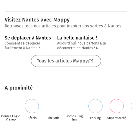
Visitez Nantes avec Mappy
Retrouvez tous nos articles pour inspirer vos sorties à Nantes
5 min
3 min
Se déplacer à Nantes
La belle nantaise !
Comment se déplacer 
Aujourd’hui, nous partons à la 
facilement à Nantes ? 
découverte de Nantes ! A 
Transports en commun, voiture, 
seulement une heure de la mer, 
vélo, à pied, on fait le point 
sur les rives de la
Tous les articles Mappy
ensemble !
A proximité
Bornes Engie
Bornes Plug
Hôtels
TheFork
Parking
Supermarché
Vianeo
Inn