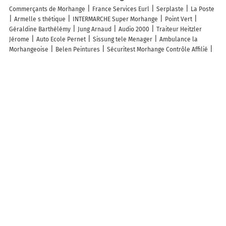
Commerçants de Morhange
France Services Eurl
Serplaste
La Poste
Armelle s thétique
INTERMARCHE Super Morhange
Point Vert
Géraldine Barthélémy
Jung Arnaud
Audio 2000
Traiteur Heitzler
Jérome
Auto Ecole Pernet
Sissung tele Menager
Ambulance la
Morhangeoise
Belen Peintures
Sécuritest Morhange Contrôle Affilié
Flugel Communication SA
Pharmacie Poincaré
Le Collectif des
Lunetiers
Agence Groupama Morhange
Groupama Assurances
Cic
Faulquemont - Cic Morhange
Sharon Kena Editions
Réparation Express
Bati Decor
Découpe Laser Moselle
Wenk Wendy
Gendarmerie
Nationale
Mag Presse
Cerfrance Moselle
Aldi Marche ALDI ENNERY
Découvrez nos autres destinations touristiques
Lieux-dits
Quartier
Forêts
Zones industrielles
Iles
Etendues
d’eau
Stations de ski et sports d’hiver
Stations balnéaires
Info-trafic en France
Info trafic en direct
Pistes cyclables en France
Pistes cyclables autour de moi
Carte Pistes cyclables Suisse
Carte
Pistes cyclables Morhange
ZFE en France