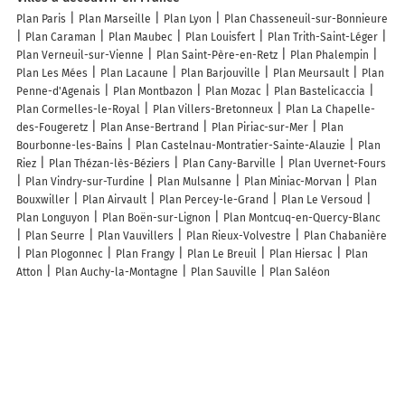
Plan Paris
Plan Marseille
Plan Lyon
Plan Chasseneuil-sur-Bonnieure
Plan Caraman
Plan Maubec
Plan Louisfert
Plan Trith-Saint-Léger
Plan Verneuil-sur-Vienne
Plan Saint-Père-en-Retz
Plan Phalempin
Plan Les Mées
Plan Lacaune
Plan Barjouville
Plan Meursault
Plan
Penne-d'Agenais
Plan Montbazon
Plan Mozac
Plan Bastelicaccia
Plan Cormelles-le-Royal
Plan Villers-Bretonneux
Plan La Chapelle-
des-Fougeretz
Plan Anse-Bertrand
Plan Piriac-sur-Mer
Plan
Bourbonne-les-Bains
Plan Castelnau-Montratier-Sainte-Alauzie
Plan
Riez
Plan Thézan-lès-Béziers
Plan Cany-Barville
Plan Uvernet-Fours
Plan Vindry-sur-Turdine
Plan Mulsanne
Plan Miniac-Morvan
Plan
Bouxwiller
Plan Airvault
Plan Percey-le-Grand
Plan Le Versoud
Plan Longuyon
Plan Boën-sur-Lignon
Plan Montcuq-en-Quercy-Blanc
Plan Seurre
Plan Vauvillers
Plan Rieux-Volvestre
Plan Chabanière
Plan Plogonnec
Plan Frangy
Plan Le Breuil
Plan Hiersac
Plan
Atton
Plan Auchy-la-Montagne
Plan Sauville
Plan Saléon
Lieux à découvrir à Morhange
Commerçants de Morhange
France Services Eurl
Serplaste
La Poste
Armelle s thétique
INTERMARCHE Super Morhange
Point Vert
Géraldine Barthélémy
Jung Arnaud
Audio 2000
Traiteur Heitzler
Jérome
Auto Ecole Pernet
Sissung tele Menager
Ambulance la
Morhangeoise
Belen Peintures
Sécuritest Morhange Contrôle Affilié