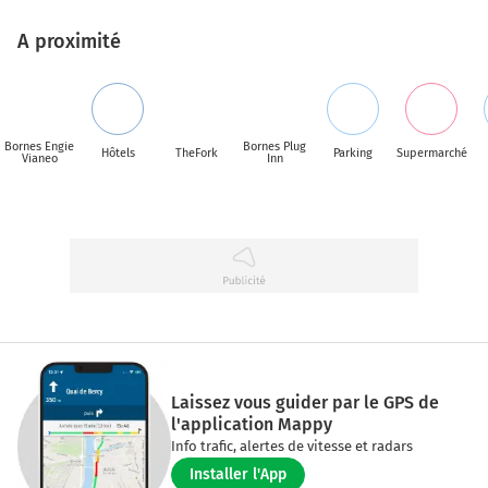
A proximité
Bornes Engie
Bornes Plug
Hôtels
TheFork
Parking
Supermarché
Vianeo
Inn
Laissez vous guider par le GPS de
l'application Mappy
Info trafic, alertes de vitesse et radars
Installer l'App