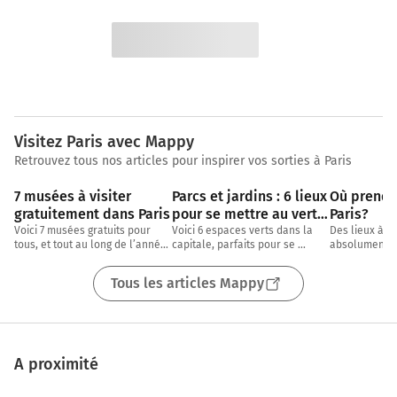
Visitez Paris avec Mappy
Retrouvez tous nos articles pour inspirer vos sorties à Paris
8 min
7 musées à visiter 
Parcs et jardins : 6 lieux 
Où prendre
gratuitement dans Paris
pour se mettre au vert 
Paris?
dans Paris
Voici 7 musées gratuits pour 
Voici 6 espaces verts dans la 
Des lieux à dé
tous, et tout au long de l’année, 
capitale, parfaits pour se 
absolument, p
dans Paris ! Que vous soyez 
rafraichir et profiter du soleil 
adaptés si vo
amateurs d’arts
dans les meilleures conditions, 
prendre l’air 
Tous les articles Mappy
pour
Envie de marc
A proximité