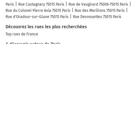
Paris
Rue Castagnary 75015 Paris
Rue de Vaugirard 75006-75015 Paris
Rue du Colonel Pierre Avia 75015 Paris
Rue des Morillons 75015 Paris
Rue d'Oradour-sur-Glane 75015 Paris
Rue Desnouettes 75015 Paris
Découvrez les rues les plus recherchées
Top rues de France
A découvrir autour de Paris
Paris Expo
Île de la Cité
Parc des Portes de Paris
Cap 18
Port d'Ivry
Vaugirard - Parc des Expositions
Île aux Cygnes
Les lieux populaires à Paris
Hôtel De Castiglione
Style Hotel
Hotel Bastille Secret
Vestay George
V
Hôtel de l'Aveyron
Hôtel Moderniste
Madrigal
Le Damantin Hôtel
& Spa
Hôtel Tingis
Hôtel de Ménilmontant
La Réserve Paris Hotel &
Spa
Luxor Bastille Hotel
Hyatt Regency Paris Etoile
Glam's Hotel
Hotel Telemaque
WS Haussmann - La Fayette
Paris Marriott Champs
Elysees Hotel
Hotel Jenner
Ménil Bon Temps
Hôtel Londres Saint
Honoré
Plus de lieux populaires à Paris
Autres lieux à découvrir à Paris
Commerçants de Paris
Station Vélib' Hauteville - Bonne Nouvelle
Station Vélib' Saint-Maur - République
Station Vélib' François Ponsard -