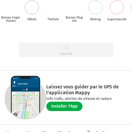
Bornes Engie
Bornes Plug
Hôtels
TheFork
Parking
Supermarché
Vianeo
Inn
Laissez vous guider par le GPS de
l'application Mappy
Info trafic, alertes de vitesse et radars
Installer l'App