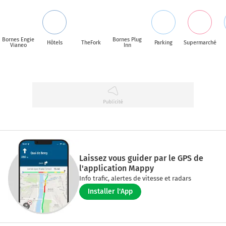
Bornes Engie
Bornes Plug
Hôtels
TheFork
Parking
Supermarché
Vianeo
Inn
Laissez vous guider par le GPS de
l'application Mappy
Info trafic, alertes de vitesse et radars
Installer l'App