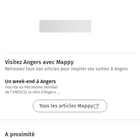
Visitez Angers avec Mappy
Retrouvez tous nos articles pour inspirer vos sorties à Angers
4 min
Un week-end à Angers
Inscrite au Patrimoine mondial 
de l’UNESCO, la ville d’Angers 
étonne par son patrimoine 
historique et de son 
Tous les articles Mappy
environnement. « Capitale
A proximité