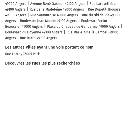
49000 Angers
Avenue René Gasnier 49100 Angers
Rue Larevellière
49100 Angers
Rue de la Madeleine 49000 Angers
Rue Dupetit-Thouars
49000 Angers
Rue Saumuroise 49000 Angers
Rue du Nid de Pie 49000
Angers
Boulevard Jean Moulin 49100 Angers
Boulevard Victor
Beaussier 49000 Angers
Place du Chapeau de Gendarme 49000 Angers
Boulevard du Doyenné 49100 Angers
Rue Marie-Amélie Cambell 49100
Angers
Rue Barra 49100 Angers
Les autres Villes ayant une voie portant ce nom
Rue Larrey 75005 Paris
Découvrez les rues les plus recherchées
Top rues de France
A découvrir autour de Angers
Lac de Maine
Z.I. de Saint-Serge
Doutre - Saint-Jacques - Nazareth
Zone Industrielle d'Écouflant
Île Saint-Aubin
Île Robinson
Les lieux populaires à Angers
Séjours & Affaires Angers Atrium
Hôtel du Mail
Logis Hôtels- Hôtel
Marguerite d'Anjou Angers château
Hôtel Saint-Julien
Hotel Orpheus
Govino Bay
Ilena Hotel
Hotel Continental
Hostellerie Bon Pasteur
Appart'City Confort Angers
Lena Mare Boutique Hotel
Markus
Art