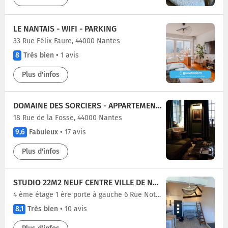
LE NANTAIS - WIFI - PARKING
33 Rue Félix Faure, 44000 Nantes
8
Très bien
•
1 avis
Plus d'infos
DOMAINE DES SORCIERS - APPARTEMENT HARRY POTTER
18 Rue de la Fosse, 44000 Nantes
9,6
Fabuleux
•
17 avis
Plus d'infos
STUDIO 22M2 NEUF CENTRE VILLE DE NANTES À 100M DE LA CATHÉDRALE
4 ème étage 1 ère porte à gauche 6 Rue Notre Dame, 44000 Nantes
8,1
Très bien
•
10 avis