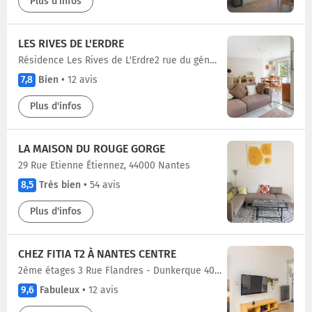
Plus d'infos
LES RIVES DE L'ERDRE
Résidence Les Rives de L'Erdre2 rue du général Lanrezac, 44000 Nantes
7,8
Bien
•
12 avis
Plus d'infos
LA MAISON DU ROUGE GORGE
29 Rue Etienne Étiennez, 44000 Nantes
8,5
Très bien
•
54 avis
Plus d'infos
CHEZ FITIA T2 À NANTES CENTRE
2ème étages 3 Rue Flandres - Dunkerque 40, 44000 Nantes
9,6
Fabuleux
•
12 avis