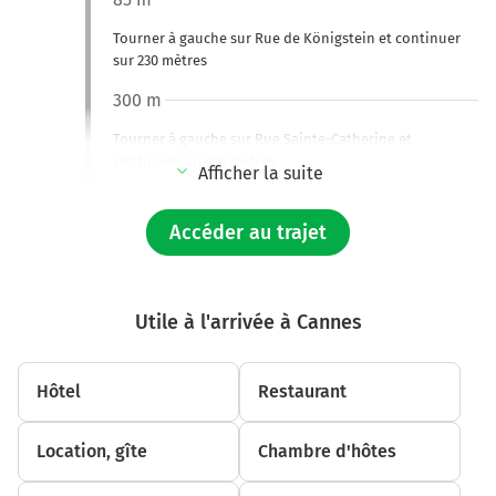
Tourner à gauche sur Rue de Königstein et continuer
sur 230 mètres
300 m
Tourner à gauche sur Rue Sainte-Catherine et
continuer sur 130 mètres
Afficher la suite
450 m
Accéder au trajet
Tourner à droite sur Passage Sainte-Catherine et
continuer sur 120 mètres
550 m
Utile à l'arrivée à Cannes
Au rond-point, prendre la 3ème sortie sur D3
(Boulevard Sadi Carnot) et continuer sur 550 mètres
Hôtel
Restaurant
1,1 km
Au rond-point, prendre la 2ème sortie sur Boulevard
Location, gîte
Chambre d'hôtes
Sadi Carnot et continuer sur 1,5 kilomètre