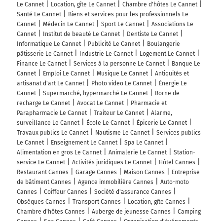
Le Cannet
Location, gîte Le Cannet
Chambre d'hôtes Le Cannet
Santé Le Cannet
Biens et services pour les professionnels Le
Cannet
Médecin Le Cannet
Sport Le Cannet
Associations Le
Cannet
Institut de beauté Le Cannet
Dentiste Le Cannet
Informatique Le Cannet
Publicité Le Cannet
Boulangerie
pâtisserie Le Cannet
Industrie Le Cannet
Logement Le Cannet
Finance Le Cannet
Services à la personne Le Cannet
Banque Le
Cannet
Emploi Le Cannet
Musique Le Cannet
Antiquités et
artisanat d'art Le Cannet
Photo video Le Cannet
Énergie Le
Cannet
Supermarché, hypermarché Le Cannet
Borne de
recharge Le Cannet
Avocat Le Cannet
Pharmacie et
Parapharmacie Le Cannet
Traiteur Le Cannet
Alarme,
surveillance Le Cannet
École Le Cannet
Épicerie Le Cannet
Travaux publics Le Cannet
Nautisme Le Cannet
Services publics
Le Cannet
Enseignement Le Cannet
Spa Le Cannet
Alimentation en gros Le Cannet
Animalerie Le Cannet
Station-
service Le Cannet
Activités juridiques Le Cannet
Hôtel Cannes
Restaurant Cannes
Garage Cannes
Maison Cannes
Entreprise
de bâtiment Cannes
Agence immobilière Cannes
Auto-moto
Cannes
Coiffeur Cannes
Société d'assurance Cannes
Obsèques Cannes
Transport Cannes
Location, gîte Cannes
Chambre d'hôtes Cannes
Auberge de jeunesse Cannes
Camping