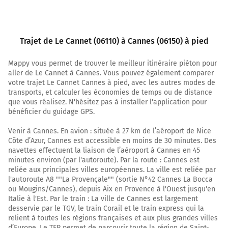
3,2 km
Continuer Rue de la Boucherie sur 35 mètres
Trajet de Le Cannet (06110) à Cannes (06150) à pied
3,2 km
Mappy vous permet de trouver le meilleur itinéraire piéton pour
Tourner légèrement à gauche sur Rue de la Boucherie
aller de Le Cannet à Cannes. Vous pouvez également comparer
et continuer sur 40 mètres
votre trajet Le Cannet Cannes à pied, avec les autres modes de
transports, et calculer les économies de temps ou de distance
3,3 km
que vous réalisez. N'hésitez pas à installer l'application pour
bénéficier du guidage GPS.
Continuer Rue Coste-Corail sur 15 mètres
Venir à Cannes. En avion : située à 27 km de l’aéroport de Nice
3,3 km
Côte d’Azur, Cannes est accessible en moins de 30 minutes. Des
navettes effectuent la liaison de l’aéroport à Cannes en 45
Tourner légèrement à gauche sur Rue Coste-Corail et
minutes environ (par l'autoroute). Par la route : Cannes est
continuer sur 25 mètres
reliée aux principales villes européennes. La ville est reliée par
l'autoroute A8 ""La Provençale"" (sortie N°42 Cannes La Bocca
3,3 km
ou Mougins/Cannes), depuis Aix en Provence à l'Ouest jusqu'en
Italie à l'Est. Par le train : La ville de Cannes est largement
Tourner à gauche sur Traverse de l'Église et continuer
desservie par le TGV, le train Corail et le train express qui la
sur 20 mètres
relient à toutes les régions françaises et aux plus grandes villes
3,3 km
d’Europe. Le TER permet de parcourir toute la région de Saint-