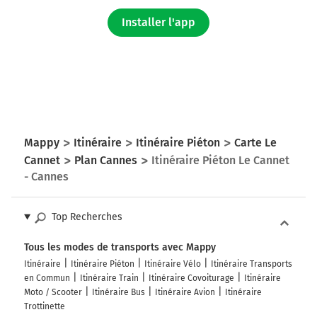
Installer l'app
Mappy
Itinéraire
Itinéraire Piéton
Carte Le
Cannet
Plan Cannes
Itinéraire Piéton Le Cannet
- Cannes
Top Recherches
Tous les modes de transports avec Mappy
Itinéraire
Itinéraire Piéton
Itinéraire Vélo
Itinéraire Transports
en Commun
Itinéraire Train
Itinéraire Covoiturage
Itinéraire
Moto / Scooter
Itinéraire Bus
Itinéraire Avion
Itinéraire
Trottinette