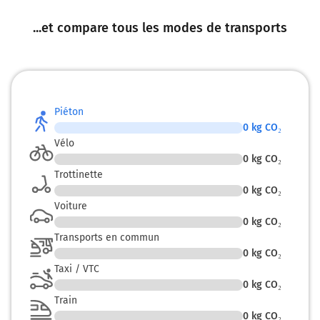
...et compare tous les modes de transports
Piéton
0
kg CO₂
Vélo
0
kg CO₂
Trottinette
0
kg CO₂
Voiture
0
kg CO₂
Transports en commun
0
kg CO₂
Taxi / VTC
0
kg CO₂
Train
0
kg CO₂