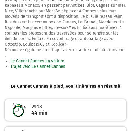
Raphaël à Monaco, en passant par Antibes, Biot, Cagnes sur mer,
Tourner à gauche sur Rue Louis Perrissol et continuer
Nice, Villefranche sur Mer.sSe déplacer à Cannes : plusieurs
sur 30 mètres
moyens de transport sont à disposition. Le bus: le réseau Palm
Bus dessert les communes de Cannes, Le Cannet, Mandelieu-La
Cannes
Napoule, Mougins et Théoule-sur-Mer. En liaisons maritimes: 4
10h40
06150-06400
compagnies proposent des traversées pour se rendre sur les
îles de Lérins. En taxi. En covoiturage et autopartage avec
Ottoetco, Equipage06 et Koolicar.
Découvrez également ce trajet avec un autre mode de transport
:
Le Cannet Cannes en voiture
Trajet vélo Le Cannet Cannes
Le Cannet Cannes à pied
, vos itinéraires en résumé
Durée
44 min