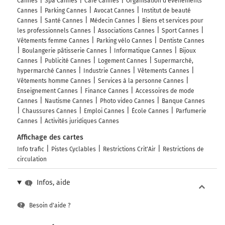
Cannes
Spa Cannes
Café Cannes
Organisation d'événements
Cannes
Parking Cannes
Avocat Cannes
Institut de beauté
Cannes
Santé Cannes
Médecin Cannes
Biens et services pour
les professionnels Cannes
Associations Cannes
Sport Cannes
Vêtements femme Cannes
Parking vélo Cannes
Dentiste Cannes
Boulangerie pâtisserie Cannes
Informatique Cannes
Bijoux
Cannes
Publicité Cannes
Logement Cannes
Supermarché,
hypermarché Cannes
Industrie Cannes
Vêtements Cannes
Vêtements homme Cannes
Services à la personne Cannes
Enseignement Cannes
Finance Cannes
Accessoires de mode
Cannes
Nautisme Cannes
Photo video Cannes
Banque Cannes
Chaussures Cannes
Emploi Cannes
École Cannes
Parfumerie
Cannes
Activités juridiques Cannes
Affichage des cartes
Info trafic
Pistes Cyclables
Restrictions Crit'Air
Restrictions de
circulation
Infos, aide
Besoin d'aide ?