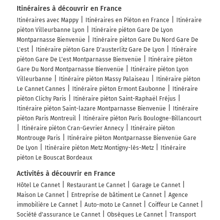
Itinéraires à découvrir en France
Itinéraires avec Mappy
Itinéraires en Piéton en France
Itinéraire
piéton Villeurbanne Lyon
Itinéraire piéton Gare De Lyon
Montparnasse Bienvenüe
Itinéraire piéton Gare Du Nord Gare De
L'est
Itinéraire piéton Gare D'austerlitz Gare De Lyon
Itinéraire
piéton Gare De L'est Montparnasse Bienvenüe
Itinéraire piéton
Gare Du Nord Montparnasse Bienvenüe
Itinéraire piéton Lyon
Villeurbanne
Itinéraire piéton Massy Palaiseau
Itinéraire piéton
Le Cannet Cannes
Itinéraire piéton Ermont Eaubonne
Itinéraire
piéton Clichy Paris
Itinéraire piéton Saint-Raphaël Fréjus
Itinéraire piéton Saint-lazare Montparnasse Bienvenüe
Itinéraire
piéton Paris Montreuil
Itinéraire piéton Paris Boulogne-Billancourt
Itinéraire piéton Cran-Gevrier Annecy
Itinéraire piéton
Montrouge Paris
Itinéraire piéton Montparnasse Bienvenüe Gare
De Lyon
Itinéraire piéton Metz Montigny-lès-Metz
Itinéraire
piéton Le Bouscat Bordeaux
Activités à découvrir en France
Hôtel Le Cannet
Restaurant Le Cannet
Garage Le Cannet
Maison Le Cannet
Entreprise de bâtiment Le Cannet
Agence
immobilière Le Cannet
Auto-moto Le Cannet
Coiffeur Le Cannet
Société d'assurance Le Cannet
Obsèques Le Cannet
Transport