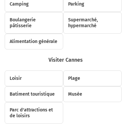
2,6 km
Camping
Parking
Tourner légèrement à gauche sur Boulevard Carnot et
continuer sur 10 mètres
Boulangerie
Supermarché,
pâtisserie
hypermarché
Grasse
Alimentation générale
2,6 km
Continuer Place du 18 Juin sur 10 mètres
Visiter Cannes
Grasse
Le Cannet
Loisir
Plage
2,6 km
Batiment touristique
Musée
Tourner légèrement à droite sur Rue du Maréchal Joffre
et continuer sur 120 mètres
Parc d'attractions et
2,8 km
de loisirs
Tourner légèrement à droite sur Rue Meynadier et
continuer sur 450 mètres