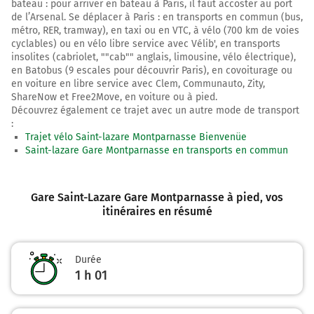
bateau : pour arriver en bateau à Paris, il faut accoster au port
Continuer Rue Vaneau sur 750 mètres
de l’Arsenal. Se déplacer à Paris : en transports en commun (bus,
3,3 km
métro, RER, tramway), en taxi ou en VTC, à vélo (700 km de voies
cyclables) ou en vélo libre service avec Vélib', en transports
Tourner à droite sur Rue de Sèvres et continuer sur 35
insolites (cabriolet, ""cab"" anglais, limousine, vélo électrique),
mètres
en Batobus (9 escales pour découvrir Paris), en covoiturage ou
en voiture en libre service avec Clem, Communauto, Zity,
3,4 km
ShareNow et Free2Move, en voiture ou à pied.
Découvrez également ce trajet avec un autre mode de transport
Tourner à gauche sur Rue Saint-Romain et continuer
:
sur 180 mètres
Trajet vélo Saint-lazare Montparnasse Bienvenüe
Saint-lazare Gare Montparnasse en transports en commun
3,5 km
Tourner à droite sur Rue du Cherche-Midi et continuer
sur 230 mètres
Gare Saint-Lazare Gare Montparnasse à pied
, vos
itinéraires en résumé
3,8 km
Tourner à gauche sur Boulevard du Montparnasse et
continuer sur 65 mètres
Durée
1 h 01
3,8 km
Tourner légèrement à droite sur la voie et continuer