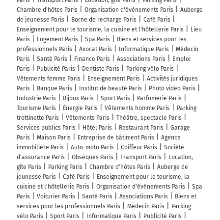
Paris
Transport Paris
Location, gîte Paris
Parking Paris
Chambre d'hôtes Paris
Organisation d'événements Paris
Auberge
de jeunesse Paris
Borne de recharge Paris
Café Paris
Enseignement pour le tourisme, la cuisine et l'hôtellerie Paris
Lieu
Paris
Logement Paris
Spa Paris
Biens et services pour les
professionnels Paris
Avocat Paris
Informatique Paris
Médecin
Paris
Santé Paris
Finance Paris
Associations Paris
Emploi
Paris
Publicité Paris
Dentiste Paris
Parking vélo Paris
Vêtements femme Paris
Enseignement Paris
Activités juridiques
Paris
Banque Paris
Institut de beauté Paris
Photo video Paris
Industrie Paris
Bijoux Paris
Sport Paris
Parfumerie Paris
Tourisme Paris
Énergie Paris
Vêtements homme Paris
Parking
trottinette Paris
Vêtements Paris
Théâtre, spectacle Paris
Services publics Paris
Hôtel Paris
Restaurant Paris
Garage
Paris
Maison Paris
Entreprise de bâtiment Paris
Agence
immobilière Paris
Auto-moto Paris
Coiffeur Paris
Société
d'assurance Paris
Obsèques Paris
Transport Paris
Location,
gîte Paris
Parking Paris
Chambre d'hôtes Paris
Auberge de
jeunesse Paris
Café Paris
Enseignement pour le tourisme, la
cuisine et l'hôtellerie Paris
Organisation d'événements Paris
Spa
Paris
Voiturier Paris
Santé Paris
Associations Paris
Biens et
services pour les professionnels Paris
Médecin Paris
Parking
vélo Paris
Sport Paris
Informatique Paris
Publicité Paris