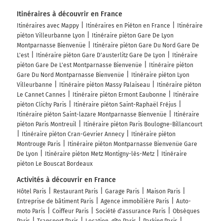
Itinéraires à découvrir en France
Itinéraires avec Mappy
Itinéraires en Piéton en France
Itinéraire
piéton Villeurbanne Lyon
Itinéraire piéton Gare De Lyon
Montparnasse Bienvenüe
Itinéraire piéton Gare Du Nord Gare De
L'est
Itinéraire piéton Gare D'austerlitz Gare De Lyon
Itinéraire
piéton Gare De L'est Montparnasse Bienvenüe
Itinéraire piéton
Gare Du Nord Montparnasse Bienvenüe
Itinéraire piéton Lyon
Villeurbanne
Itinéraire piéton Massy Palaiseau
Itinéraire piéton
Le Cannet Cannes
Itinéraire piéton Ermont Eaubonne
Itinéraire
piéton Clichy Paris
Itinéraire piéton Saint-Raphaël Fréjus
Itinéraire piéton Saint-lazare Montparnasse Bienvenüe
Itinéraire
piéton Paris Montreuil
Itinéraire piéton Paris Boulogne-Billancourt
Itinéraire piéton Cran-Gevrier Annecy
Itinéraire piéton
Montrouge Paris
Itinéraire piéton Montparnasse Bienvenüe Gare
De Lyon
Itinéraire piéton Metz Montigny-lès-Metz
Itinéraire
piéton Le Bouscat Bordeaux
Activités à découvrir en France
Hôtel Paris
Restaurant Paris
Garage Paris
Maison Paris
Entreprise de bâtiment Paris
Agence immobilière Paris
Auto-
moto Paris
Coiffeur Paris
Société d'assurance Paris
Obsèques