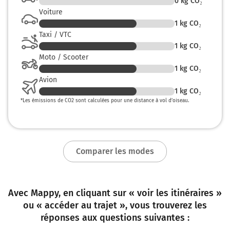
0
kg CO₂
Voiture
1
kg CO₂
Taxi / VTC
1
kg CO₂
Moto / Scooter
1
kg CO₂
Avion
1
kg CO₂
*
Les émissions de CO2 sont calculées pour une distance à vol d’oiseau.
Comparer les modes
Avec Mappy, en cliquant sur « voir les itinéraires »
ou « accéder au trajet », vous trouverez les
réponses aux questions suivantes :