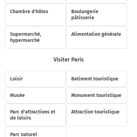
Continuer Place de la Madeleine sur 50 mètres
Chambre d'hôtes
Boulangerie
750 m
pâtisserie
Tourner légèrement à droite sur Rue Royale et
continuer sur 300 mètres
Supermarché,
Alimentation générale
hypermarché
1,1 km
Continuer Place de la Concorde sur 45 mètres
Visiter Paris
1,1 km
Tourner légèrement à gauche sur Place de la Concorde
Loisir
Batiment touristique
et continuer sur 300 mètres
Place de la Concorde
Musée
Monument touristique
1,4 km
Tourner légèrement à gauche sur Pont de la Concorde
Parc d'attractions et
Attraction touristique
et continuer sur 140 mètres
de loisirs
Pont de la Concorde
Parc naturel