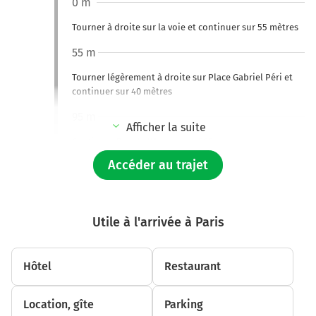
0 m
Tourner à droite sur la voie et continuer sur 55 mètres
55 m
Tourner légèrement à droite sur Place Gabriel Péri et
continuer sur 40 mètres
95 m
Afficher la suite
Continuer Rue de l'Arcade sur 500 mètres
Accéder au trajet
600 m
Tourner à gauche sur Boulevard Malesherbes et
continuer sur 80 mètres
Utile à l'arrivée à Paris
700 m
Tourner légèrement à gauche sur Boulevard
Hôtel
Restaurant
Malesherbes et continuer sur 40 mètres
700 m
Location, gîte
Parking