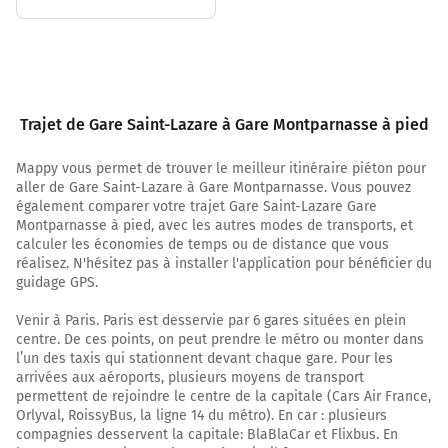
1,6 km
Continuer Quai d'Orsay sur 15 mètres
1,6 km
Tourner à gauche sur Quai d'Orsay et continuer sur 65
Trajet de Gare Saint-Lazare à Gare Montparnasse à pied
mètres
1,7 km
Mappy vous permet de trouver le meilleur itinéraire piéton pour
aller de Gare Saint-Lazare à Gare Montparnasse. Vous pouvez
Continuer Boulevard Saint-Germain sur 40 mètres
également comparer votre trajet Gare Saint-Lazare Gare
Montparnasse à pied, avec les autres modes de transports, et
1,7 km
calculer les économies de temps ou de distance que vous
réalisez. N'hésitez pas à installer l'application pour bénéficier du
Tourner légèrement à droite sur Boulevard Saint-
guidage GPS.
Germain et continuer sur 450 mètres
Venir à Paris. Paris est desservie par 6 gares situées en plein
2,1 km
centre. De ces points, on peut prendre le métro ou monter dans
l’un des taxis qui stationnent devant chaque gare. Pour les
Tourner à droite sur Rue de Bellechasse et continuer
arrivées aux aéroports, plusieurs moyens de transport
sur 450 mètres
permettent de rejoindre le centre de la capitale (Cars Air France,
Orlyval, RoissyBus, la ligne 14 du métro). En car : plusieurs
2,6 km
compagnies desservent la capitale: BlaBlaCar et Flixbus. En