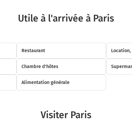
750 m
Utile à l'arrivée à Paris
Tourner à gauche sur la voie et continuer sur 30 mètres
800 m
Tourner à droite sur Allée de Bercy et continuer sur 180 mètres
Gare De Lyon
Restaurant
Location,
76 Allée de Bercy, 75012 Paris
Chambre d'hôtes
Supermar
Alimentation générale
Visiter Paris