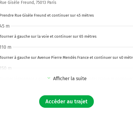
Rue Gisèle Freund, 75013 Paris
Prendre Rue Gisèle Freund et continuer sur 45 mètres
45 m
Tourner à gauche sur la voie et continuer sur 65 mètres
110 m
Tourner à gauche sur Avenue Pierre Mendès France et continuer sur 40 mètr
150 m
Afficher la suite
Tourner légèrement à gauche sur Avenue Pierre Mendès France et continuer
290 m
Tourner légèrement à droite sur Pont Charles de Gaulle et continuer sur 45
Accéder au trajet
Pont Charles de Gaulle
700 m
Tourner à droite sur Rue de Bercy et continuer sur 35 mètres