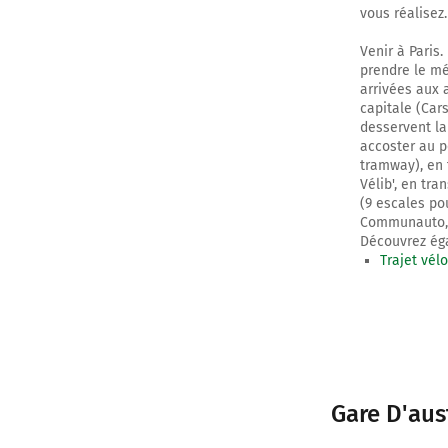
vous réalisez.
Venir à Paris.
prendre le mé
arrivées aux 
capitale (Cars
desservent la 
accoster au p
tramway), en 
Vélib', en tra
(9 escales po
Communauto, Z
Découvrez éga
Trajet vél
Gare D'aus