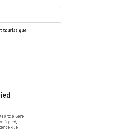
 touristique
pied
terlitz à Gare
on à pied,
stance que