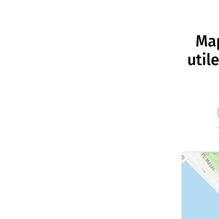
Map
util