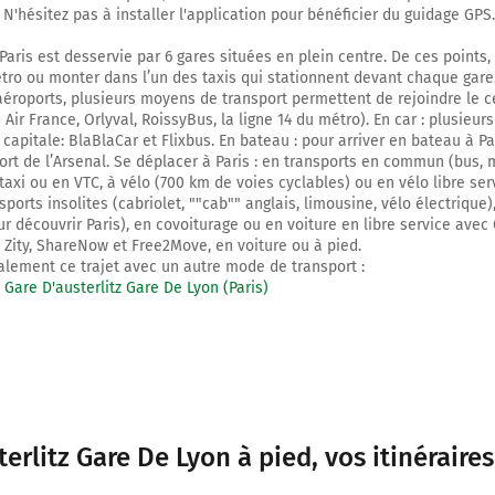
 N'hésitez pas à installer l'application pour bénéficier du guidage GPS.
 Paris est desservie par 6 gares situées en plein centre. De ces points,
tro ou monter dans l’un des taxis qui stationnent devant chaque gare.
aéroports, plusieurs moyens de transport permettent de rejoindre le c
 Air France, Orlyval, RoissyBus, la ligne 14 du métro). En car : plusieu
capitale: BlaBlaCar et Flixbus. En bateau : pour arriver en bateau à Pari
ort de l’Arsenal. Se déplacer à Paris : en transports en commun (bus, 
taxi ou en VTC, à vélo (700 km de voies cyclables) ou en vélo libre ser
nsports insolites (cabriolet, ""cab"" anglais, limousine, vélo électrique
ur découvrir Paris), en covoiturage ou en voiture en libre service avec
ity, ShareNow et Free2Move, en voiture ou à pied.
lement ce trajet avec un autre mode de transport :
o Gare D'austerlitz Gare De Lyon (Paris)
terlitz Gare De Lyon à pied
, vos itinérair