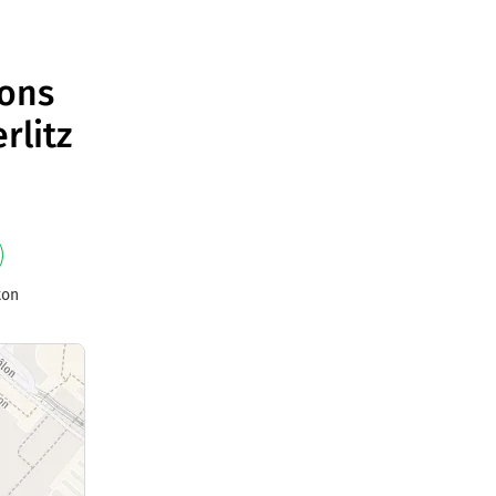
ions
rlitz
ton