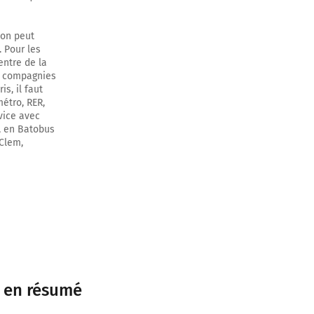
 on peut
 Pour les
entre de la
rs compagnies
s, il faut
métro, RER,
vice avec
), en Batobus
 Clem,
es en résumé