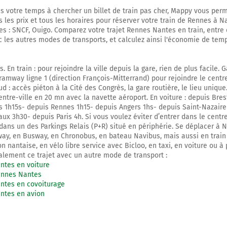
s votre temps à chercher un billet de train pas cher, Mappy vous per
 les prix et tous les horaires pour réserver votre train de Rennes à 
es : SNCF, Ouigo. Comparez votre trajet Rennes Nantes en train, entre 
c les autres modes de transports, et calculez ainsi l'économie de tem
. En train : pour rejoindre la ville depuis la gare, rien de plus facile.
tramway ligne 1 (direction François-Mitterrand) pour rejoindre le centre
d : accès piéton à la Cité des Congrès, la gare routière, le lieu unique.
entre-ville en 20 mn avec la navette aéroport. En voiture : depuis Bres
 1h15s- depuis Rennes 1h15- depuis Angers 1hs- depuis Saint-Nazair
x 3h30- depuis Paris 4h. Si vous voulez éviter d’entrer dans le centre 
 dans un des Parkings Relais (P+R) situé en périphérie. Se déplacer à N
ay, en Busway, en Chronobus, en bateau Navibus, mais aussi en train
n nantaise, en vélo libre service avec Bicloo, en taxi, en voiture ou à 
lement ce trajet avec un autre mode de transport :
ntes en voiture
ennes Nantes
ntes en covoiturage
ntes en avion