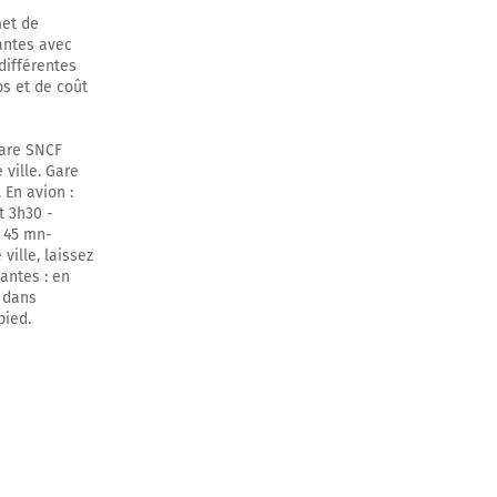
met de
Nantes avec
différentes
ps et de coût
 Gare SNCF
 ville. Gare
 En avion :
t 3h30 -
e 45 mn-
ville, laissez
antes : en
 dans
pied.