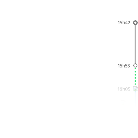
15h42
15h53
16h05
17h44