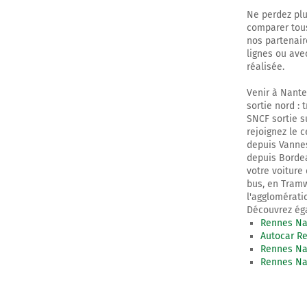
Ne perdez plu
comparer tous
nos partenair
lignes ou ave
réalisée.
Venir à Nantes
sortie nord : 
SNCF sortie su
rejoignez le c
depuis Vannes
depuis Bordeau
votre voiture
bus, en Tramw
l'agglomératio
Découvrez éga
Rennes Na
Autocar R
Rennes Na
Rennes Na