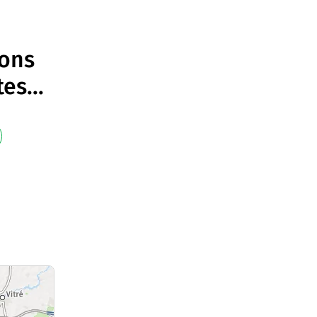
ions
tes
...