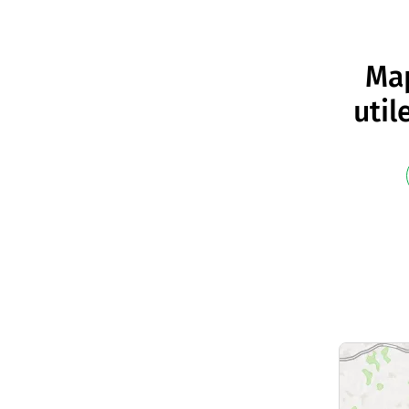
Map
util