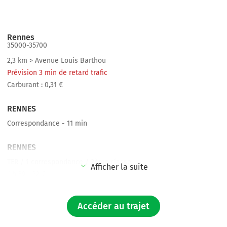
Rennes
35000-35700
2,3 km > Avenue Louis Barthou
Prévision 3 min de retard trafic
Carburant : 0,31 €
RENNES
Correspondance - 11 min
RENNES
TER / 1 correspondance / 2ème classe
Afficher la suite
1 h 39 - 22 €
NANTES
Accéder au trajet
1,8 km > Rue de Strasbourg
Prévision 5 min de retard trafic