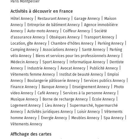
Paris Montpellier
Activités à découvrir en France
Hôtel Annecy
Restaurant Annecy
Garage Annecy
Maison
Annecy
Entreprise de bâtiment Annecy
Agence immobilière
Annecy
Auto-moto Annecy
Coiffeur Annecy
Société
d'assurance Annecy
Obsèques Annecy
Transport Annecy
Location, gîte Annecy
Chambre d'hôtes Annecy
Parking Annecy
Camping Annecy
Associations Annecy
Santé Annecy
Parking
vélo Annecy
Biens et services pour les professionnels Annecy
Médecin Annecy
Sport Annecy
Informatique Annecy
Dentiste
Annecy
Industrie Annecy
Avocat Annecy
Publicité Annecy
Vêtements femme Annecy
Institut de beauté Annecy
Emploi
Annecy
Boulangerie pâtisserie Annecy
Services publics Annecy
Finance Annecy
Banque Annecy
Enseignement Annecy
Photo
video Annecy
Café Annecy
Services à la personne Annecy
Musique Annecy
Borne de recharge Annecy
École Annecy
Logement Annecy
Lieu Annecy
Supermarché, hypermarché
Annecy
Activités juridiques Annecy
Loisir Annecy
Vêtements
homme Annecy
Énergie Annecy
Meubles Annecy
Spa Annecy
Vêtements Annecy
Affichage des cartes