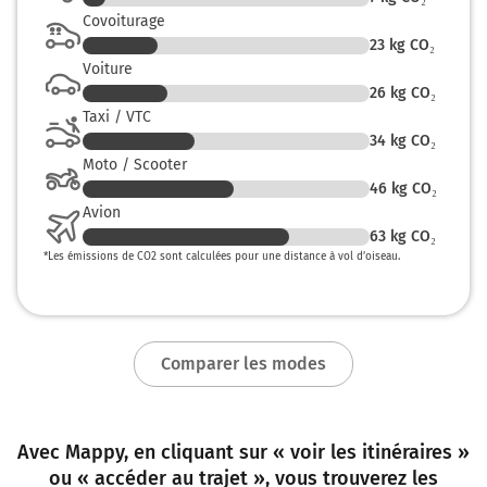
Covoiturage
23
kg CO₂
Voiture
26
kg CO₂
Taxi / VTC
34
kg CO₂
Moto / Scooter
46
kg CO₂
Avion
63
kg CO₂
*
Les émissions de CO2 sont calculées pour une distance à vol d’oiseau.
Comparer les modes
Avec Mappy, en cliquant sur « voir les itinéraires »
ou « accéder au trajet », vous trouverez les