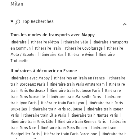
Milan
Top Recherches
Tous les modes de transports avec Mappy
Itinéraire
Itinéraire Piéton
Itinéraire Vélo
Itinéraire Transports
en Commun
Itinéraire Train
Itinéraire Covoiturage
Itinéraire
Moto / Scooter
Itinéraire Bus
Itinéraire Avion
Itinéraire
Trottinette
Itinéraires à découvrir en France
Itinéraires avec Mappy
Itinéraires en Train en France
Itinéraire
train Bordeaux Paris
Itinéraire train Paris Amsterdam
Itinéraire
train Paris Bordeaux
Itinéraire train Toulouse Paris
Itinéraire
train Paris Marseille
Itinéraire train Marseille Paris
Itinéraire
train Lyon Paris
Itinéraire train Paris Lyon
Itinéraire train Paris
Bruxelles
Itinéraire train Paris Toulouse
Itinéraire train Rouen
Paris
Itinéraire train Lille Paris
Itinéraire train Nantes Paris
Itinéraire train Paris Lille
Itinéraire train Rennes Paris
Itinéraire
train Paris Nice
Itinéraire train Paris Rouen
Itinéraire train
Montpellier Paris
Itinéraire train Paris Barcelone
Itinéraire train