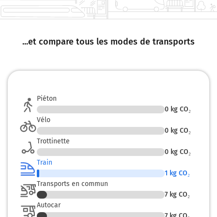
...et compare tous les modes de transports
Piéton
0
kg CO₂
Vélo
0
kg CO₂
Trottinette
0
kg CO₂
Train
1
kg CO₂
Transports en commun
7
kg CO₂
Autocar
7
kg CO₂