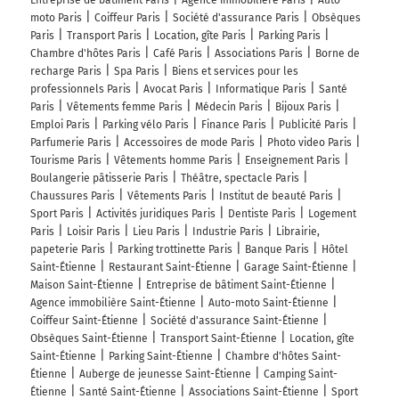
Entreprise de bâtiment Paris
Agence immobilière Paris
Auto-
moto Paris
Coiffeur Paris
Société d'assurance Paris
Obsèques
Paris
Transport Paris
Location, gîte Paris
Parking Paris
Chambre d'hôtes Paris
Café Paris
Associations Paris
Borne de
recharge Paris
Spa Paris
Biens et services pour les
professionnels Paris
Avocat Paris
Informatique Paris
Santé
Paris
Vêtements femme Paris
Médecin Paris
Bijoux Paris
Emploi Paris
Parking vélo Paris
Finance Paris
Publicité Paris
Parfumerie Paris
Accessoires de mode Paris
Photo video Paris
Tourisme Paris
Vêtements homme Paris
Enseignement Paris
Boulangerie pâtisserie Paris
Théâtre, spectacle Paris
Chaussures Paris
Vêtements Paris
Institut de beauté Paris
Sport Paris
Activités juridiques Paris
Dentiste Paris
Logement
Paris
Loisir Paris
Lieu Paris
Industrie Paris
Librairie,
papeterie Paris
Parking trottinette Paris
Banque Paris
Hôtel
Saint-Étienne
Restaurant Saint-Étienne
Garage Saint-Étienne
Maison Saint-Étienne
Entreprise de bâtiment Saint-Étienne
Agence immobilière Saint-Étienne
Auto-moto Saint-Étienne
Coiffeur Saint-Étienne
Société d'assurance Saint-Étienne
Obsèques Saint-Étienne
Transport Saint-Étienne
Location, gîte
Saint-Étienne
Parking Saint-Étienne
Chambre d'hôtes Saint-
Étienne
Auberge de jeunesse Saint-Étienne
Camping Saint-
Étienne
Santé Saint-Étienne
Associations Saint-Étienne
Sport