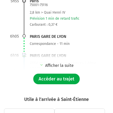
5h55
Paris
75001-75116
2,8 km > Quai Henri IV
Prévision 1 min de retard trafic
Carburant : 0,37 €
6h05
PARIS GARE DE LYON
Correspondance - 11 min
6h16
PARIS GARE DE LYON
LYRIA et TER / 2 correspondances / 2ème
Afficher la suite
classe
5 h 10 - 123 €
Accéder au trajet
11h26
SAINT-ETIENNE CHATEAUCREUX
1,8 km > Rue de la République
Utile à l'arrivée à Saint-Étienne
Prévision 2 min de retard trafic
Carburant : 0,24 €