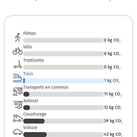
Piéton
0
kg CO₂
Vélo
0
kg CO₂
Trottinette
0
kg CO₂
Train
1
kg CO₂
Transports en commun
11
kg CO₂
Autocar
12
kg CO₂
Covoiturage
39
kg CO₂
Voiture
43
kg CO₂