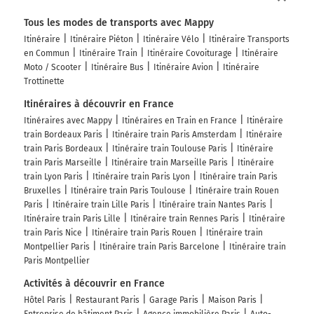
Tous les modes de transports avec Mappy
Itinéraire
Itinéraire Piéton
Itinéraire Vélo
Itinéraire Transports
en Commun
Itinéraire Train
Itinéraire Covoiturage
Itinéraire
Moto / Scooter
Itinéraire Bus
Itinéraire Avion
Itinéraire
Trottinette
Itinéraires à découvrir en France
Itinéraires avec Mappy
Itinéraires en Train en France
Itinéraire
train Bordeaux Paris
Itinéraire train Paris Amsterdam
Itinéraire
train Paris Bordeaux
Itinéraire train Toulouse Paris
Itinéraire
train Paris Marseille
Itinéraire train Marseille Paris
Itinéraire
train Lyon Paris
Itinéraire train Paris Lyon
Itinéraire train Paris
Bruxelles
Itinéraire train Paris Toulouse
Itinéraire train Rouen
Paris
Itinéraire train Lille Paris
Itinéraire train Nantes Paris
Itinéraire train Paris Lille
Itinéraire train Rennes Paris
Itinéraire
train Paris Nice
Itinéraire train Paris Rouen
Itinéraire train
Montpellier Paris
Itinéraire train Paris Barcelone
Itinéraire train
Paris Montpellier
Activités à découvrir en France
Hôtel Paris
Restaurant Paris
Garage Paris
Maison Paris