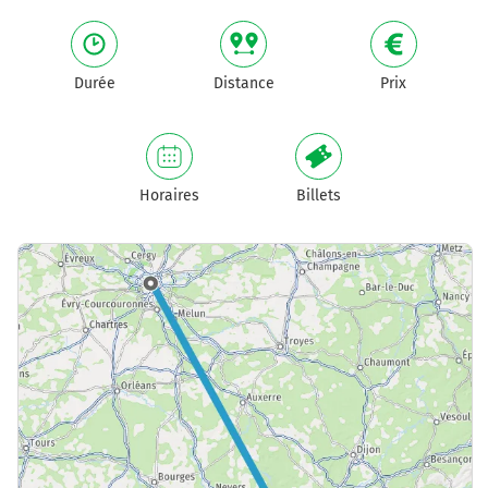
Durée
Distance
Prix
Horaires
Billets