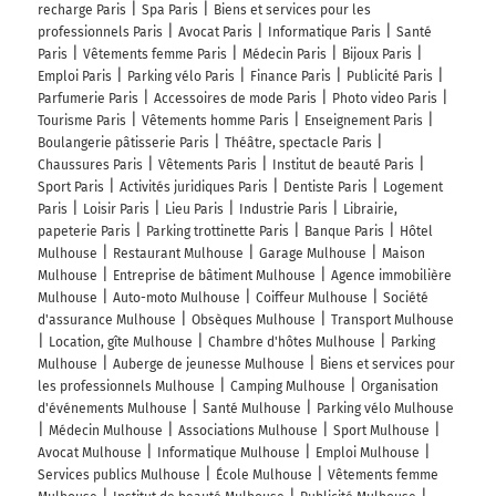
recharge Paris
Spa Paris
Biens et services pour les
professionnels Paris
Avocat Paris
Informatique Paris
Santé
Paris
Vêtements femme Paris
Médecin Paris
Bijoux Paris
Emploi Paris
Parking vélo Paris
Finance Paris
Publicité Paris
Parfumerie Paris
Accessoires de mode Paris
Photo video Paris
Tourisme Paris
Vêtements homme Paris
Enseignement Paris
Boulangerie pâtisserie Paris
Théâtre, spectacle Paris
Chaussures Paris
Vêtements Paris
Institut de beauté Paris
Sport Paris
Activités juridiques Paris
Dentiste Paris
Logement
Paris
Loisir Paris
Lieu Paris
Industrie Paris
Librairie,
papeterie Paris
Parking trottinette Paris
Banque Paris
Hôtel
Mulhouse
Restaurant Mulhouse
Garage Mulhouse
Maison
Mulhouse
Entreprise de bâtiment Mulhouse
Agence immobilière
Mulhouse
Auto-moto Mulhouse
Coiffeur Mulhouse
Société
d'assurance Mulhouse
Obsèques Mulhouse
Transport Mulhouse
Location, gîte Mulhouse
Chambre d'hôtes Mulhouse
Parking
Mulhouse
Auberge de jeunesse Mulhouse
Biens et services pour
les professionnels Mulhouse
Camping Mulhouse
Organisation
d'événements Mulhouse
Santé Mulhouse
Parking vélo Mulhouse
Médecin Mulhouse
Associations Mulhouse
Sport Mulhouse
Avocat Mulhouse
Informatique Mulhouse
Emploi Mulhouse
Services publics Mulhouse
École Mulhouse
Vêtements femme