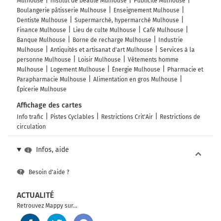
Mulhouse
Institut de beauté Mulhouse
Publicité Mulhouse
Boulangerie pâtisserie Mulhouse
Enseignement Mulhouse
Dentiste Mulhouse
Supermarché, hypermarché Mulhouse
Finance Mulhouse
Lieu de culte Mulhouse
Café Mulhouse
Banque Mulhouse
Borne de recharge Mulhouse
Industrie
Mulhouse
Antiquités et artisanat d'art Mulhouse
Services à la
personne Mulhouse
Loisir Mulhouse
Vêtements homme
Mulhouse
Logement Mulhouse
Énergie Mulhouse
Pharmacie et
Parapharmacie Mulhouse
Alimentation en gros Mulhouse
Épicerie Mulhouse
Affichage des cartes
Info trafic
Pistes Cyclables
Restrictions Crit'Air
Restrictions de
circulation
Infos, aide
Besoin d'aide ?
ACTUALITÉ
Retrouvez Mappy sur...