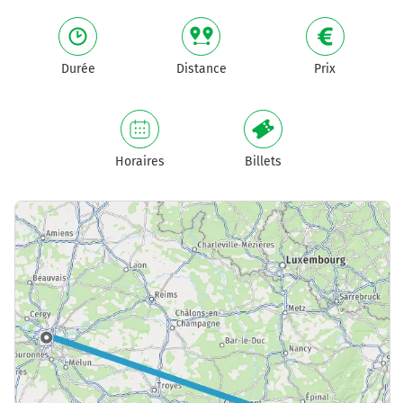
Durée
Distance
Prix
Horaires
Billets