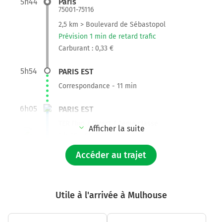
5h44
Paris
75001-75116
2,5 km > Boulevard de Sébastopol
Prévision 1 min de retard trafic
Carburant : 0,33 €
5h54
PARIS EST
Correspondance - 11 min
6h05
PARIS EST
TER Fluo / Direct / 2ème classe
Afficher la suite
5 h 08 - 80 €
Accéder au trajet
11h13
MULHOUSE VILLE
2,0 km > Porte du Miroir
Prévision 2 min de retard trafic
Utile à l'arrivée à Mulhouse
Carburant : 0,28 €
11h21
Mulhouse