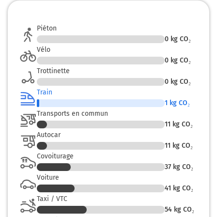
Piéton
0
kg CO₂
Vélo
0
kg CO₂
Trottinette
0
kg CO₂
Train
1
kg CO₂
Transports en commun
11
kg CO₂
Autocar
11
kg CO₂
Covoiturage
37
kg CO₂
Voiture
41
kg CO₂
Taxi / VTC
54
kg CO₂