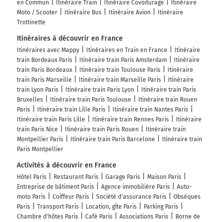
en Commun
Itinéraire Train
Itinéraire Covoiturage
Itinéraire
Moto / Scooter
Itinéraire Bus
Itinéraire Avion
Itinéraire
Trottinette
Itinéraires à découvrir en France
Itinéraires avec Mappy
Itinéraires en Train en France
Itinéraire
train Bordeaux Paris
Itinéraire train Paris Amsterdam
Itinéraire
train Paris Bordeaux
Itinéraire train Toulouse Paris
Itinéraire
train Paris Marseille
Itinéraire train Marseille Paris
Itinéraire
train Lyon Paris
Itinéraire train Paris Lyon
Itinéraire train Paris
Bruxelles
Itinéraire train Paris Toulouse
Itinéraire train Rouen
Paris
Itinéraire train Lille Paris
Itinéraire train Nantes Paris
Itinéraire train Paris Lille
Itinéraire train Rennes Paris
Itinéraire
train Paris Nice
Itinéraire train Paris Rouen
Itinéraire train
Montpellier Paris
Itinéraire train Paris Barcelone
Itinéraire train
Paris Montpellier
Activités à découvrir en France
Hôtel Paris
Restaurant Paris
Garage Paris
Maison Paris
Entreprise de bâtiment Paris
Agence immobilière Paris
Auto-
moto Paris
Coiffeur Paris
Société d'assurance Paris
Obsèques
Paris
Transport Paris
Location, gîte Paris
Parking Paris
Chambre d'hôtes Paris
Café Paris
Associations Paris
Borne de