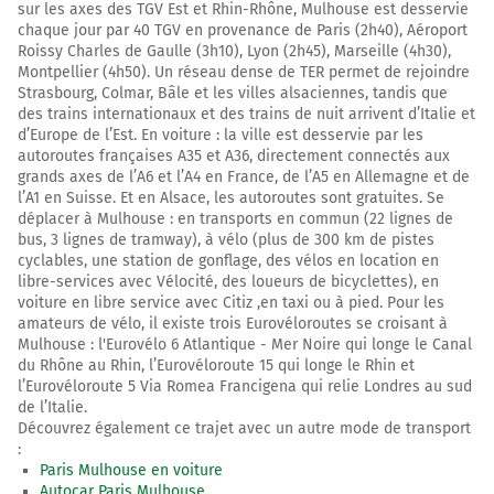
sur les axes des TGV Est et Rhin-Rhône, Mulhouse est desservie
chaque jour par 40 TGV en provenance de Paris (2h40), Aéroport
Roissy Charles de Gaulle (3h10), Lyon (2h45), Marseille (4h30),
Montpellier (4h50). Un réseau dense de TER permet de rejoindre
Strasbourg, Colmar, Bâle et les villes alsaciennes, tandis que
des trains internationaux et des trains de nuit arrivent d’Italie et
d’Europe de l’Est. En voiture : la ville est desservie par les
autoroutes françaises A35 et A36, directement connectés aux
grands axes de l’A6 et l’A4 en France, de l’A5 en Allemagne et de
l’A1 en Suisse. Et en Alsace, les autoroutes sont gratuites. Se
déplacer à Mulhouse : en transports en commun (22 lignes de
bus, 3 lignes de tramway), à vélo (plus de 300 km de pistes
cyclables, une station de gonflage, des vélos en location en
libre-services avec Vélocité, des loueurs de bicyclettes), en
voiture en libre service avec Citiz ,en taxi ou à pied. Pour les
amateurs de vélo, il existe trois Eurovéloroutes se croisant à
Mulhouse : l'Eurovélo 6 Atlantique - Mer Noire qui longe le Canal
du Rhône au Rhin, l’Eurovéloroute 15 qui longe le Rhin et
l’Eurovéloroute 5 Via Romea Francigena qui relie Londres au sud
de l’Italie.
Découvrez également ce trajet avec un autre mode de transport
:
Paris Mulhouse en voiture
Autocar Paris Mulhouse