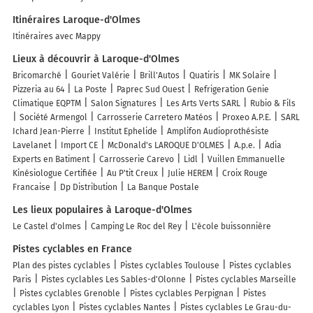
Itinéraires Laroque-d'Olmes
Itinéraires avec Mappy
Lieux à découvrir à Laroque-d'Olmes
Bricomarché
Gouriet Valérie
Brill'Autos
Quatiris
MK Solaire
Pizzeria au 64
La Poste
Paprec Sud Ouest
Refrigeration Genie
Climatique EQPTM
Salon Signatures
Les Arts Verts SARL
Rubio & Fils
Société Armengol
Carrosserie Carretero Matéos
Proxeo A.P.E.
SARL
Ichard Jean-Pierre
Institut Ephelide
Amplifon Audioprothésiste
Lavelanet
Import CE
McDonald's LAROQUE D'OLMES
A.p.e.
Adia
Experts en Batiment
Carrosserie Carevo
Lidl
Vuillen Emmanuelle
Kinésiologue Certifiée
Au P'tit Creux
Julie HEREM
Croix Rouge
Francaise
Dp Distribution
La Banque Postale
Les lieux populaires à Laroque-d'Olmes
Le Castel d'olmes
Camping Le Roc del Rey
L'école buissonnière
Pistes cyclables en France
Plan des pistes cyclables
Pistes cyclables Toulouse
Pistes cyclables
Paris
Pistes cyclables Les Sables-d'Olonne
Pistes cyclables Marseille
Pistes cyclables Grenoble
Pistes cyclables Perpignan
Pistes
cyclables Lyon
Pistes cyclables Nantes
Pistes cyclables Le Grau-du-