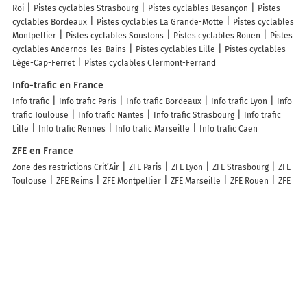
Roi
Pistes cyclables Strasbourg
Pistes cyclables Besançon
Pistes
cyclables Bordeaux
Pistes cyclables La Grande-Motte
Pistes cyclables
Montpellier
Pistes cyclables Soustons
Pistes cyclables Rouen
Pistes
cyclables Andernos-les-Bains
Pistes cyclables Lille
Pistes cyclables
Lège-Cap-Ferret
Pistes cyclables Clermont-Ferrand
Info-trafic en France
Info trafic
Info trafic Paris
Info trafic Bordeaux
Info trafic Lyon
Info
trafic Toulouse
Info trafic Nantes
Info trafic Strasbourg
Info trafic
Lille
Info trafic Rennes
Info trafic Marseille
Info trafic Caen
ZFE en France
Zone des restrictions Crit’Air
ZFE Paris
ZFE Lyon
ZFE Strasbourg
ZFE
Toulouse
ZFE Reims
ZFE Montpellier
ZFE Marseille
ZFE Rouen
ZFE
Nice
ZFE Villeurbanne
Infos, aide
Besoin d'aide ?
ACTUALITÉ
Retrouvez Mappy sur...