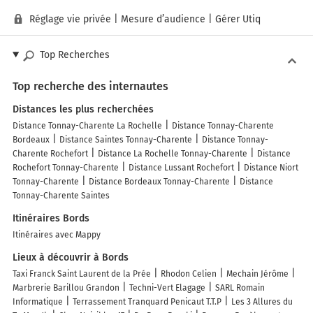
Réglage vie privée
|
Mesure d’audience
|
Gérer Utiq
Top Recherches
Top recherche des internautes
Distances les plus recherchées
Distance Tonnay-Charente La Rochelle
Distance Tonnay-Charente
Bordeaux
Distance Saintes Tonnay-Charente
Distance Tonnay-
Charente Rochefort
Distance La Rochelle Tonnay-Charente
Distance
Rochefort Tonnay-Charente
Distance Lussant Rochefort
Distance Niort
Tonnay-Charente
Distance Bordeaux Tonnay-Charente
Distance
Tonnay-Charente Saintes
Itinéraires Bords
Itinéraires avec Mappy
Lieux à découvrir à Bords
Taxi Franck Saint Laurent de la Prée
Rhodon Celien
Mechain Jérôme
Marbrerie Barillou Grandon
Techni-Vert Elagage
SARL Romain
Informatique
Terrassement Tranquard Penicaut T.T.P
Les 3 Allures du