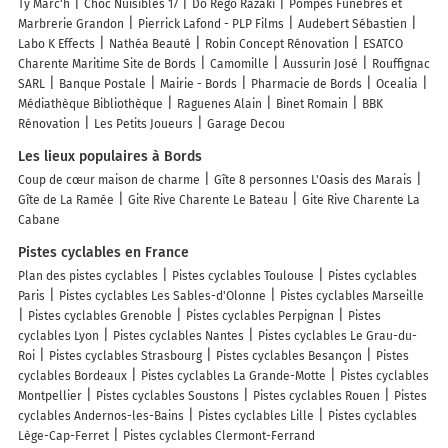
Ty Marc'h
Choc Nuisibles 17
Do Rego Razaki
Pompes Funèbres et
Marbrerie Grandon
Pierrick Lafond - PLP Films
Audebert Sébastien
Labo K Effects
Nathéa Beauté
Robin Concept Rénovation
ESATCO
Charente Maritime Site de Bords
Camomille
Aussurin José
Rouffignac
SARL
Banque Postale
Mairie - Bords
Pharmacie de Bords
Ocealia
Médiathèque Bibliothèque
Raguenes Alain
Binet Romain
BBK
Rénovation
Les Petits Joueurs
Garage Decou
Les lieux populaires à Bords
Coup de cœur maison de charme
Gîte 8 personnes L'Oasis des Marais
Gîte de La Ramée
Gite Rive Charente Le Bateau
Gite Rive Charente La
Cabane
Pistes cyclables en France
Plan des pistes cyclables
Pistes cyclables Toulouse
Pistes cyclables
Paris
Pistes cyclables Les Sables-d'Olonne
Pistes cyclables Marseille
Pistes cyclables Grenoble
Pistes cyclables Perpignan
Pistes
cyclables Lyon
Pistes cyclables Nantes
Pistes cyclables Le Grau-du-
Roi
Pistes cyclables Strasbourg
Pistes cyclables Besançon
Pistes
cyclables Bordeaux
Pistes cyclables La Grande-Motte
Pistes cyclables
Montpellier
Pistes cyclables Soustons
Pistes cyclables Rouen
Pistes
cyclables Andernos-les-Bains
Pistes cyclables Lille
Pistes cyclables
Lège-Cap-Ferret
Pistes cyclables Clermont-Ferrand