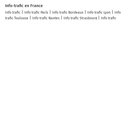
Info-trafic en France
Info trafic
Info trafic Paris
Info trafic Bordeaux
Info trafic Lyon
Info
trafic Toulouse
Info trafic Nantes
Info trafic Strasbourg
Info trafic
Lille
Info trafic Rennes
Info trafic Marseille
Info trafic Caen
ZFE en France
Zone des restrictions Crit’Air
ZFE Paris
ZFE Lyon
ZFE Strasbourg
ZFE
Toulouse
ZFE Reims
ZFE Montpellier
ZFE Marseille
ZFE Rouen
ZFE
Nice
ZFE Villeurbanne
Infos, aide
Besoin d'aide ?
ACTUALITÉ
Retrouvez Mappy sur...
SOLUTIONS