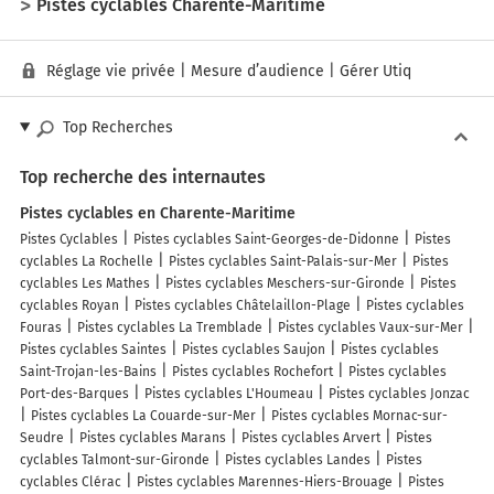
Pistes cyclables Charente-Maritime
Réglage vie privée
|
Mesure d’audience
|
Gérer Utiq
Top Recherches
Top recherche des internautes
Pistes cyclables en Charente-Maritime
Pistes Cyclables
Pistes cyclables Saint-Georges-de-Didonne
Pistes
cyclables La Rochelle
Pistes cyclables Saint-Palais-sur-Mer
Pistes
cyclables Les Mathes
Pistes cyclables Meschers-sur-Gironde
Pistes
cyclables Royan
Pistes cyclables Châtelaillon-Plage
Pistes cyclables
Fouras
Pistes cyclables La Tremblade
Pistes cyclables Vaux-sur-Mer
Pistes cyclables Saintes
Pistes cyclables Saujon
Pistes cyclables
Saint-Trojan-les-Bains
Pistes cyclables Rochefort
Pistes cyclables
Port-des-Barques
Pistes cyclables L'Houmeau
Pistes cyclables Jonzac
Pistes cyclables La Couarde-sur-Mer
Pistes cyclables Mornac-sur-
Seudre
Pistes cyclables Marans
Pistes cyclables Arvert
Pistes
cyclables Talmont-sur-Gironde
Pistes cyclables Landes
Pistes
cyclables Clérac
Pistes cyclables Marennes-Hiers-Brouage
Pistes