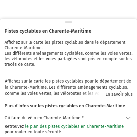
Pistes cyclables en
Charente-Maritime
Affichez sur la carte les pistes cyclables
dans le département
Charente-Maritime.
Les différents aménagements cyclables, comme les voies vertes,
les véloroutes et les voies partagées sont pris en compte sur les
tracés de carte.
Affichez sur la carte les pistes cyclables pour le département de 
la Charente-Maritime. Les différents aménagements cyclables, 
comme les voies vertes, les véloroutes et les voies partagées 
En savoir plus
sont pris en compte sur les tracés de carte. Il existe plusieurs 
Plus d'infos sur les pistes cyclables en Charente-Maritime
itinéraires à vélo pour découvrir la Charente-Maritime : la 
Vélodyssée (164 km de Charron à Royan), le Canal des deux mers 
Où faire du vélo en Charente-Maritime ?
à vélo (63 km de Royan à Vitrezay), la Vélo Francette (44 km de 
La Ronde à La Rochelle), la Scandibérique (30 km de 
Retrouvez
le plan des pistes cyclables en Charente-Maritime
Chevanceaux à Cercoux), la Flow Vélo (124 km de Salignac-sur-
pour rouler en toute sécurité.
Charente).