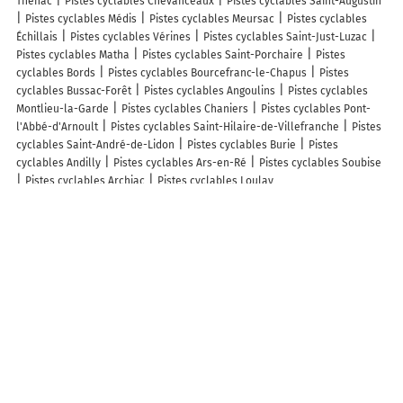
Thénac
Pistes cyclables Chevanceaux
Pistes cyclables Saint-Augustin
Pistes cyclables Médis
Pistes cyclables Meursac
Pistes cyclables
Échillais
Pistes cyclables Vérines
Pistes cyclables Saint-Just-Luzac
Pistes cyclables Matha
Pistes cyclables Saint-Porchaire
Pistes
cyclables Bords
Pistes cyclables Bourcefranc-le-Chapus
Pistes
cyclables Bussac-Forêt
Pistes cyclables Angoulins
Pistes cyclables
Montlieu-la-Garde
Pistes cyclables Chaniers
Pistes cyclables Pont-
l'Abbé-d'Arnoult
Pistes cyclables Saint-Hilaire-de-Villefranche
Pistes
cyclables Saint-André-de-Lidon
Pistes cyclables Burie
Pistes
cyclables Andilly
Pistes cyclables Ars-en-Ré
Pistes cyclables Soubise
Pistes cyclables Archiac
Pistes cyclables Loulay
Affichage des cartes
Carte de l'Info-trafic
Plan des ZFE
Carte des restrictions de circulation
Carte des régions françaises
Carte des départements français
Pistes cyclables des départements limitrophes du département
Charente-Maritime
Pistes cyclables Vendée
Pistes cyclables Deux-Sèvres
Pistes
cyclables Charente
Pistes cyclables Gironde
Infos, aide