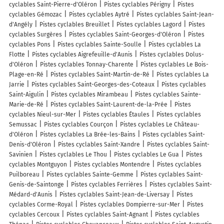
cyclables Saint-Pierre-d'Oléron
Pistes cyclables Périgny
Pistes
cyclables Gémozac
Pistes cyclables Aytré
Pistes cyclables Saint-Jean-
d'Angély
Pistes cyclables Breuillet
Pistes cyclables Lagord
Pistes
cyclables Surgères
Pistes cyclables Saint-Georges-d'Oléron
Pistes
cyclables Pons
Pistes cyclables Sainte-Soulle
Pistes cyclables La
Flotte
Pistes cyclables Aigrefeuille-d'Aunis
Pistes cyclables Dolus-
d'Oléron
Pistes cyclables Tonnay-Charente
Pistes cyclables Le Bois-
Plage-en-Ré
Pistes cyclables Saint-Martin-de-Ré
Pistes cyclables La
Jarrie
Pistes cyclables Saint-Georges-des-Coteaux
Pistes cyclables
Saint-Aigulin
Pistes cyclables Mirambeau
Pistes cyclables Sainte-
Marie-de-Ré
Pistes cyclables Saint-Laurent-de-la-Prée
Pistes
cyclables Nieul-sur-Mer
Pistes cyclables Étaules
Pistes cyclables
Semussac
Pistes cyclables Courçon
Pistes cyclables Le Château-
d'Oléron
Pistes cyclables La Brée-les-Bains
Pistes cyclables Saint-
Denis-d'Oléron
Pistes cyclables Saint-Xandre
Pistes cyclables Saint-
Savinien
Pistes cyclables Le Thou
Pistes cyclables Le Gua
Pistes
cyclables Montguyon
Pistes cyclables Montendre
Pistes cyclables
Puilboreau
Pistes cyclables Sainte-Gemme
Pistes cyclables Saint-
Genis-de-Saintonge
Pistes cyclables Ferrières
Pistes cyclables Saint-
Médard-d'Aunis
Pistes cyclables Saint-Jean-de-Liversay
Pistes
cyclables Corme-Royal
Pistes cyclables Dompierre-sur-Mer
Pistes
cyclables Cercoux
Pistes cyclables Saint-Agnant
Pistes cyclables