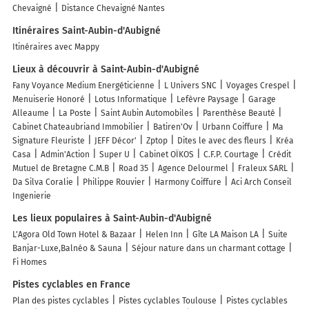
Chevaigné
Distance Chevaigné Nantes
Itinéraires Saint-Aubin-d'Aubigné
Itinéraires avec Mappy
Lieux à découvrir à Saint-Aubin-d'Aubigné
Fany Voyance Medium Energéticienne
L Univers SNC
Voyages Crespel
Menuiserie Honoré
Lotus Informatique
Lefèvre Paysage
Garage
Alleaume
La Poste
Saint Aubin Automobiles
Parenthèse Beauté
Cabinet Chateaubriand Immobilier
Batiren'Ov
Urbann Coiffure
Ma
Signature Fleuriste
JEFF Décor'
Zptop
Dites le avec des fleurs
Kréa
Casa
Admin'Action
Super U
Cabinet OÏKOS
C.F.P. Courtage
Crédit
Mutuel de Bretagne C.M.B
Road 35
Agence Delourmel
Fraleux SARL
Da Silva Coralie
Philippe Rouvier
Harmony Coiffure
Aci Arch Conseil
Ingenierie
Les lieux populaires à Saint-Aubin-d'Aubigné
L'Agora Old Town Hotel & Bazaar
Helen Inn
Gîte LA Maison LA
Suite
Banjar-Luxe,Balnéo & Sauna
Séjour nature dans un charmant cottage
Fi Homes
Pistes cyclables en France
Plan des pistes cyclables
Pistes cyclables Toulouse
Pistes cyclables