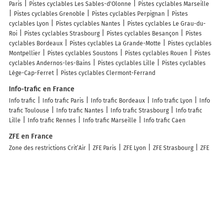
Paris
Pistes cyclables Les Sables-d'Olonne
Pistes cyclables Marseille
Pistes cyclables Grenoble
Pistes cyclables Perpignan
Pistes
cyclables Lyon
Pistes cyclables Nantes
Pistes cyclables Le Grau-du-
Roi
Pistes cyclables Strasbourg
Pistes cyclables Besançon
Pistes
cyclables Bordeaux
Pistes cyclables La Grande-Motte
Pistes cyclables
Montpellier
Pistes cyclables Soustons
Pistes cyclables Rouen
Pistes
cyclables Andernos-les-Bains
Pistes cyclables Lille
Pistes cyclables
Lège-Cap-Ferret
Pistes cyclables Clermont-Ferrand
Info-trafic en France
Info trafic
Info trafic Paris
Info trafic Bordeaux
Info trafic Lyon
Info
trafic Toulouse
Info trafic Nantes
Info trafic Strasbourg
Info trafic
Lille
Info trafic Rennes
Info trafic Marseille
Info trafic Caen
ZFE en France
Zone des restrictions Crit’Air
ZFE Paris
ZFE Lyon
ZFE Strasbourg
ZFE
Toulouse
ZFE Reims
ZFE Montpellier
ZFE Marseille
ZFE Rouen
ZFE
Nice
ZFE Villeurbanne
Infos, aide
Besoin d'aide ?