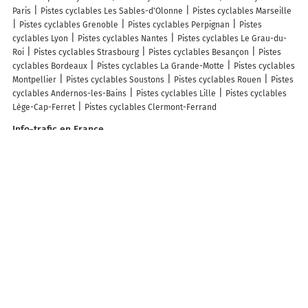
Paris
Pistes cyclables Les Sables-d'Olonne
Pistes cyclables Marseille
Pistes cyclables Grenoble
Pistes cyclables Perpignan
Pistes
cyclables Lyon
Pistes cyclables Nantes
Pistes cyclables Le Grau-du-
Roi
Pistes cyclables Strasbourg
Pistes cyclables Besançon
Pistes
cyclables Bordeaux
Pistes cyclables La Grande-Motte
Pistes cyclables
Montpellier
Pistes cyclables Soustons
Pistes cyclables Rouen
Pistes
cyclables Andernos-les-Bains
Pistes cyclables Lille
Pistes cyclables
Lège-Cap-Ferret
Pistes cyclables Clermont-Ferrand
Info-trafic en France
Info trafic
Info trafic Paris
Info trafic Bordeaux
Info trafic Lyon
Info
trafic Toulouse
Info trafic Nantes
Info trafic Strasbourg
Info trafic
Lille
Info trafic Rennes
Info trafic Marseille
Info trafic Caen
ZFE en France
Zone des restrictions Crit’Air
ZFE Paris
ZFE Lyon
ZFE Strasbourg
ZFE
Toulouse
ZFE Reims
ZFE Montpellier
ZFE Marseille
ZFE Rouen
ZFE
Nice
ZFE Villeurbanne
Infos, aide
Besoin d'aide ?