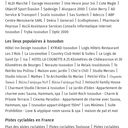
ALDI Marché
Garage Veocenter
Une Heure pour Soi
Cote Magie
Objectif Sport Évasion
Spdesign
Aluspace 2000
Color Berry
AD
Service & Transport
Scalis Issoudun
Sas Suntech
Adecco
ABP
Centre Menuiserie SARL
Dekra
Generali
Ecofixphones
Pharmacie
Peyroux
Asciii Assistance Services Conseils Informatique Internet
Issoudun
Tryba Issoudun
Optic 2000
Les lieux populaires à Issoudun
Hôtel Inn Design Issoudun
KYRIAD Issoudun
Logis Hôtels Restaurant
Les 3 Rois
La Locomotive
Country Club Hotel & Suites
Le Logis de
Saint Cyr
Isa
HOTEL LA COGNETTE A 25 Kilomètres de Châteauroux et 30
Kilomètres de Bourges
Norauto Issoudun
le Relais Issoldunois
To
Patriko tou Psillou
Maison avec jardin
Chic'n Chill
Studio Merses
Studio Iviscos
Mathes
To Archontiko tis Marias
Petrini Villa
Ουρανία
Τασιού
Βίλλα Γαλήνεμα Νο1
Βίλλα Γαλήνεμα Νο2
Velouchi Family House
Charmant Studio l'Arnon à Issoudun
Le Jardin d'Eden -Appartement de
charme avec Sauna, Hammam, spa
Le Saint-Roch Issoudun - Charm &
Private Terrace
Cinema Paradiso - Appartement de charme avec Sauna,
Hammam, spa
Issoudun appart élégant 150m²
Les Minimes
Suite
Prohibition - Love & atypique room sauna & spa
maison de pat et mat
Pistes cyclables en France
Plan des pistes cyclables
Pistes cyclables Toulouse
Pistes cyclables