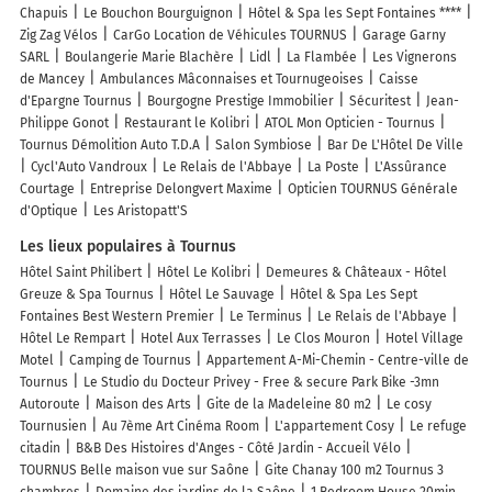
Chapuis
Le Bouchon Bourguignon
Hôtel & Spa les Sept Fontaines ****
Zig Zag Vélos
CarGo Location de Véhicules TOURNUS
Garage Garny
SARL
Boulangerie Marie Blachère
Lidl
La Flambée
Les Vignerons
de Mancey
Ambulances Mâconnaises et Tournugeoises
Caisse
d'Epargne Tournus
Bourgogne Prestige Immobilier
Sécuritest
Jean-
Philippe Gonot
Restaurant le Kolibri
ATOL Mon Opticien - Tournus
Tournus Démolition Auto T.D.A
Salon Symbiose
Bar De L'Hôtel De Ville
Cycl'Auto Vandroux
Le Relais de l'Abbaye
La Poste
L'Assûrance
Courtage
Entreprise Delongvert Maxime
Opticien TOURNUS Générale
d'Optique
Les Aristopatt'S
Les lieux populaires à Tournus
Hôtel Saint Philibert
Hôtel Le Kolibri
Demeures & Châteaux - Hôtel
Greuze & Spa Tournus
Hôtel Le Sauvage
Hôtel & Spa Les Sept
Fontaines Best Western Premier
Le Terminus
Le Relais de l'Abbaye
Hôtel Le Rempart
Hotel Aux Terrasses
Le Clos Mouron
Hotel Village
Motel
Camping de Tournus
Appartement A-Mi-Chemin - Centre-ville de
Tournus
Le Studio du Docteur Privey - Free & secure Park Bike -3mn
Autoroute
Maison des Arts
Gite de la Madeleine 80 m2
Le cosy
Tournusien
Au 7ème Art Cinéma Room
L'appartement Cosy
Le refuge
citadin
B&B Des Histoires d'Anges - Côté Jardin - Accueil Vélo
TOURNUS Belle maison vue sur Saône
Gite Chanay 100 m2 Tournus 3
chambres
Domaine des jardins de la Saône
1 Bedroom House 20min