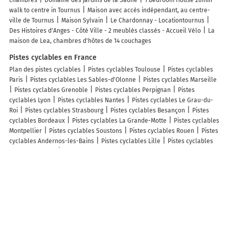
walk to centre in Tournus
Maison avec accès indépendant, au centre-
ville de Tournus
Maison Sylvain
Le Chardonnay - Locationtournus
Des Histoires d'Anges - Côté Ville - 2 meublés classés - Accueil Vélo
La
maison de Lea, chambres d'hôtes de 14 couchages
Pistes cyclables en France
Plan des pistes cyclables
Pistes cyclables Toulouse
Pistes cyclables
Paris
Pistes cyclables Les Sables-d'Olonne
Pistes cyclables Marseille
Pistes cyclables Grenoble
Pistes cyclables Perpignan
Pistes
cyclables Lyon
Pistes cyclables Nantes
Pistes cyclables Le Grau-du-
Roi
Pistes cyclables Strasbourg
Pistes cyclables Besançon
Pistes
cyclables Bordeaux
Pistes cyclables La Grande-Motte
Pistes cyclables
Montpellier
Pistes cyclables Soustons
Pistes cyclables Rouen
Pistes
cyclables Andernos-les-Bains
Pistes cyclables Lille
Pistes cyclables
Lège-Cap-Ferret
Pistes cyclables Clermont-Ferrand
Info-trafic en France
Info trafic
Info trafic Paris
Info trafic Bordeaux
Info trafic Lyon
Info
trafic Toulouse
Info trafic Nantes
Info trafic Strasbourg
Info trafic
Lille
Info trafic Rennes
Info trafic Marseille
Info trafic Caen
ZFE en France
Zone des restrictions Crit’Air
ZFE Paris
ZFE Lyon
ZFE Strasbourg
ZFE