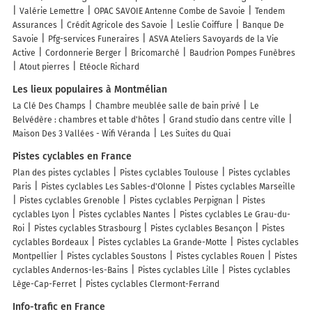
Valérie Lemettre
OPAC SAVOIE Antenne Combe de Savoie
Tendem
Assurances
Crédit Agricole des Savoie
Leslie Coiffure
Banque De
Savoie
Pfg-services Funeraires
ASVA Ateliers Savoyards de la Vie
Active
Cordonnerie Berger
Bricomarché
Baudrion Pompes Funèbres
Atout pierres
Etéocle Richard
Les lieux populaires à Montmélian
La Clé Des Champs
Chambre meublée salle de bain privé
Le
Belvédère : chambres et table d'hôtes
Grand studio dans centre ville
Maison Des 3 Vallées - Wifi Véranda
Les Suites du Quai
Pistes cyclables en France
Plan des pistes cyclables
Pistes cyclables Toulouse
Pistes cyclables
Paris
Pistes cyclables Les Sables-d'Olonne
Pistes cyclables Marseille
Pistes cyclables Grenoble
Pistes cyclables Perpignan
Pistes
cyclables Lyon
Pistes cyclables Nantes
Pistes cyclables Le Grau-du-
Roi
Pistes cyclables Strasbourg
Pistes cyclables Besançon
Pistes
cyclables Bordeaux
Pistes cyclables La Grande-Motte
Pistes cyclables
Montpellier
Pistes cyclables Soustons
Pistes cyclables Rouen
Pistes
cyclables Andernos-les-Bains
Pistes cyclables Lille
Pistes cyclables
Lège-Cap-Ferret
Pistes cyclables Clermont-Ferrand
Info-trafic en France