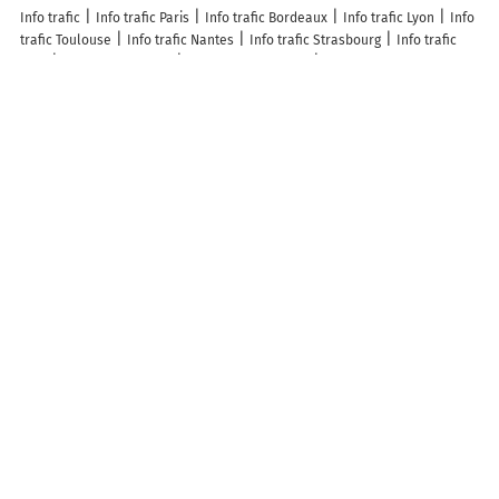
Info trafic
Info trafic Paris
Info trafic Bordeaux
Info trafic Lyon
Info
trafic Toulouse
Info trafic Nantes
Info trafic Strasbourg
Info trafic
Lille
Info trafic Rennes
Info trafic Marseille
Info trafic Caen
ZFE en France
Zone des restrictions Crit’Air
ZFE Paris
ZFE Lyon
ZFE Strasbourg
ZFE
Toulouse
ZFE Reims
ZFE Montpellier
ZFE Marseille
ZFE Rouen
ZFE
Nice
ZFE Villeurbanne
Infos, aide
Besoin d'aide ?
ACTUALITÉ
Retrouvez Mappy sur...
SOLUTIONS
API
Mappy sur mobile