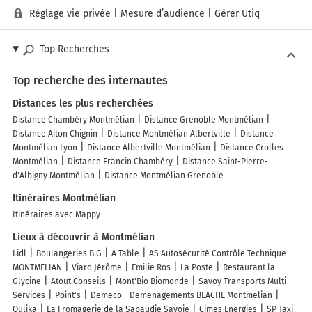
Réglage vie privée
|
Mesure d’audience
|
Gérer Utiq
Top Recherches
Top recherche des internautes
Distances les plus recherchées
Distance Chambéry Montmélian
Distance Grenoble Montmélian
Distance Aiton Chignin
Distance Montmélian Albertville
Distance
Montmélian Lyon
Distance Albertville Montmélian
Distance Crolles
Montmélian
Distance Francin Chambéry
Distance Saint-Pierre-
d'Albigny Montmélian
Distance Montmélian Grenoble
Itinéraires Montmélian
Itinéraires avec Mappy
Lieux à découvrir à Montmélian
Lidl
Boulangeries B.G
A Table
AS Autosécurité Contrôle Technique
MONTMELIAN
Viard Jérôme
Emilie Ros
La Poste
Restaurant la
Glycine
Atout Conseils
Mont'Bio Biomonde
Savoy Transports Multi
Services
Point's
Demeco - Demenagements BLACHE Montmelian
Oulika
La Fromagerie de la Sapaudie Savoie
Cimes Energies
SP Taxi